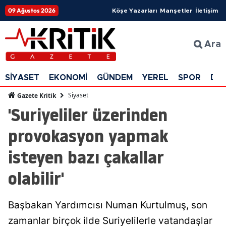
09 Ağustos 2026
Köşe Yazarları
Manşetler
İletişim
Ara
SİYASET
EKONOMİ
GÜNDEM
YEREL
SPOR
DÜ
Siyaset
Gazete Kritik
'Suriyeliler üzerinden
provokasyon yapmak
isteyen bazı çakallar
olabilir'
Başbakan Yardımcısı Numan Kurtulmuş, son
zamanlar birçok ilde Suriyelilerle vatandaşlar