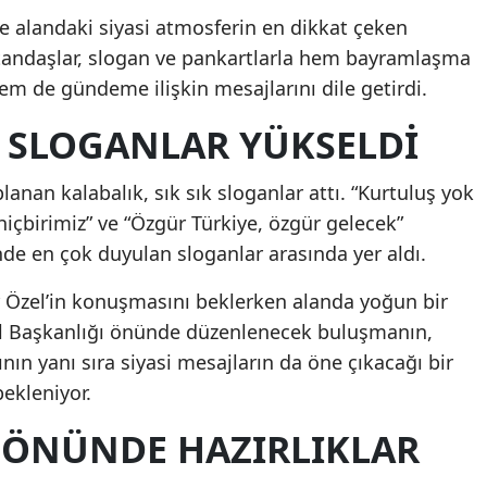
e alandaki siyasi atmosferin en dikkat çeken
Vatandaşlar, slogan ve pankartlarla hem bayramlaşma
m de gündeme ilişkin mesajlarını dile getirdi.
 SLOGANLAR YÜKSELDI
nan kalabalık, sık sık sloganlar attı. “Kurtuluş yok
hiçbirimiz” ve “Özgür Türkiye, özgür gelecek”
de en çok duyulan sloganlar arasında yer aldı.
ür Özel’in konuşmasını beklerken alanda yoğun bir
İl Başkanlığı önünde düzenlenecek buluşmanın,
n yanı sıra siyasi mesajların da öne çıkacağı bir
bekleniyor.
I ÖNÜNDE HAZIRLIKLAR