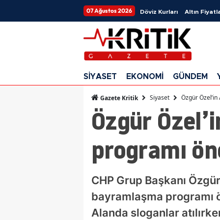
07 Ağustos 2026
Döviz Kurları
Altın Fiyatla
SİYASET
EKONOMİ
GÜNDEM
Siyaset
Özgür Özel’in
Gazete Kritik
Özgür Özel’
programı ön
CHP Grup Başkanı Özgür 
bayramlaşma programı ön
Alanda sloganlar atılırken