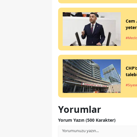
Cem A
yeter
#Mecli
CHP’d
taleb
#Siyas
Yorumlar
Yorum Yazın (500 Karakter)