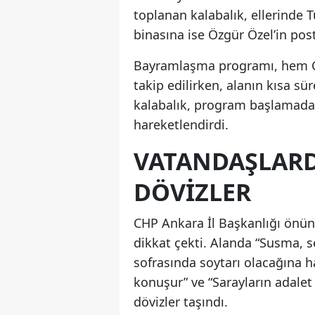
toplanan kalabalık, ellerinde Tü
binasına ise Özgür Özel’in poste
Bayramlaşma programı, hem CH
takip edilirken, alanın kısa 
kalabalık, program başlamadan
hareketlendirdi.
VATANDAŞLARD
DÖVIZLER
CHP Ankara İl Başkanlığı önünd
dikkat çekti. Alanda “Susma, s
sofrasında soytarı olacağına h
konuşur” ve “Sarayların adalet 
dövizler taşındı.