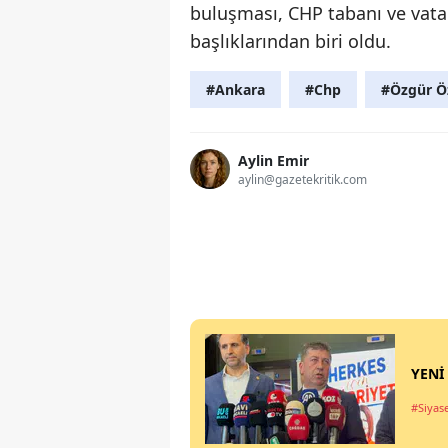
buluşması, CHP tabanı ve vata
başlıklarından biri oldu.
#Ankara
#Chp
#Özgür Ö
Aylin Emir
aylin@gazetekritik.com
YENİ 
#Siyas