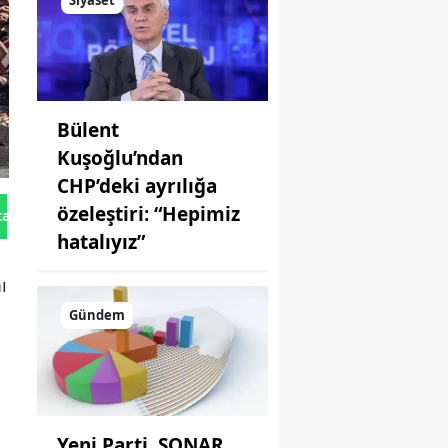
Siyaset
Bülent
Kuşoğlu’ndan
CHP’deki ayrılığa
özeleştiri: “Hepimiz
tan Gönder
hatalıyız”
ı
Gündem
Yeni Parti, SONAR