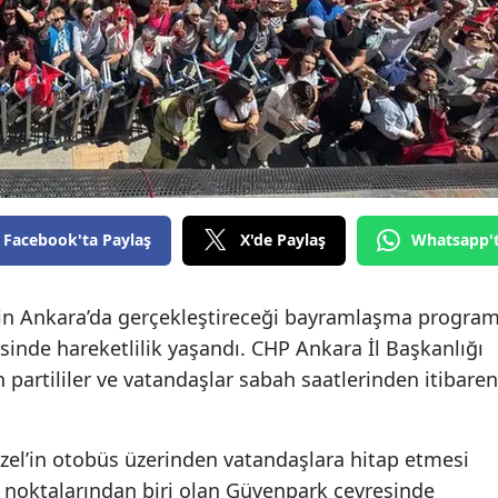
Facebook'ta Paylaş
X'de Paylaş
Whatsapp'
in Ankara’da gerçekleştireceği bayramlaşma program
inde hareketlilik yaşandı. CHP Ankara İl Başkanlığı
partililer ve vatandaşlar sabah saatlerinden itibaren
l’in otobüs üzerinden vatandaşlara hitap etmesi
i noktalarından biri olan Güvenpark çevresinde