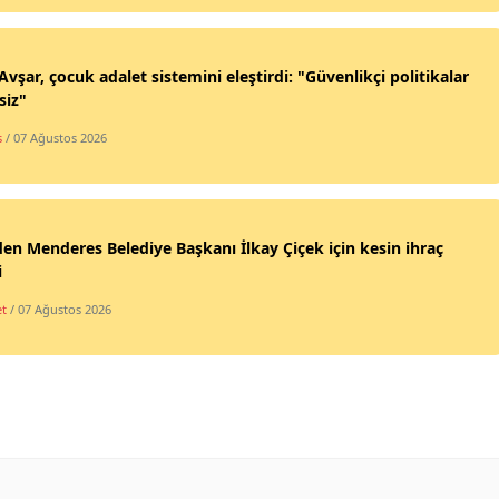
vşar, çocuk adalet sistemini eleştirdi: "Güvenlikçi politikalar
siz"
s
/ 07 Ağustos 2026
en Menderes Belediye Başkanı İlkay Çiçek için kesin ihraç
i
et
/ 07 Ağustos 2026