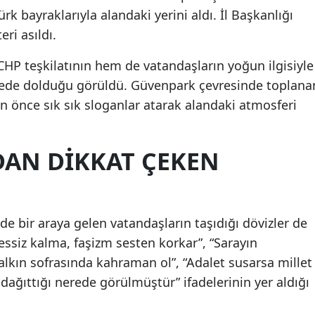
rk bayraklarıyla alandaki yerini aldı. İl Başkanlığı
ri asıldı.
P teşkilatının hem de vatandaşların yoğun ilgisiyle
sürede dolduğu görüldü. Güvenpark çevresinde toplana
 önce sık sık sloganlar atarak alandaki atmosferi
AN DIKKAT ÇEKEN
e bir araya gelen vatandaşların taşıdığı dövizler de
essiz kalma, faşizm sesten korkar”, “Sarayın
alkın sofrasında kahraman ol”, “Adalet susarsa millet
dağıttığı nerede görülmüştür” ifadelerinin yer aldığı