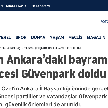
rı
Kripto Fiyatları
Haber Arşivi
FOT
YEREL
SPOR
DÜNYA
YAŞAM
MECLİS
MAGAZİN
 Ankara’daki bayramlaşma programı öncesi Güvenpark doldu
in Ankara’daki bayra
cesi Güvenpark doldu
Özel’in Ankara İl Başkanlığı önünde gerçe
cesi partililer ve vatandaşlar Güvenpark 
, güvenlik önlemleri de artırıldı.