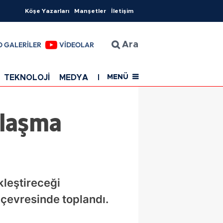
Köşe Yazarları
Manşetler
İletişim
O GALERİLER
VİDEOLAR
Ara
TEKNOLOJİ
MEDYA
EĞİTİM
SAĞLIK
Resmi Rekla
MENÜ
mlaşma
kleştireceği
çevresinde toplandı.