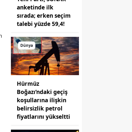
anketinde ilk
sırada; erken seçim
talebi yüzde 59,4!
n
Dünya
Hürmüz
Boğazı’ndaki geçiş
koşullarına ilişkin
belirsizlik petrol
fiyatlarını yükseltti