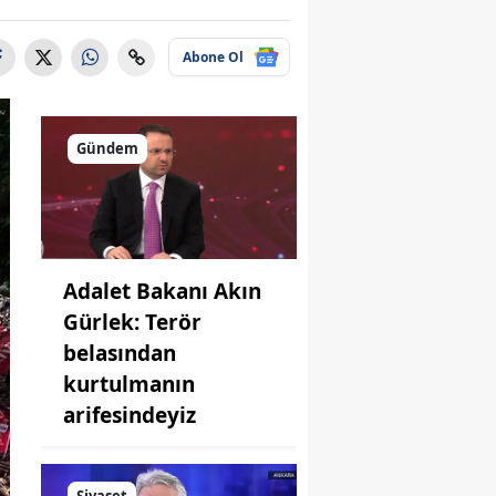
Abone Ol
Gündem
Adalet Bakanı Akın
Gürlek: Terör
belasından
kurtulmanın
arifesindeyiz