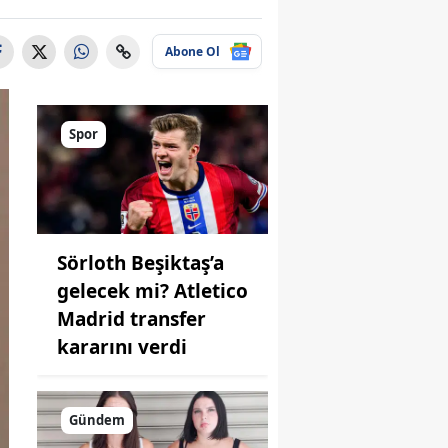
Abone Ol
Spor
Sörloth Beşiktaş’a
gelecek mi? Atletico
Madrid transfer
kararını verdi
Gündem