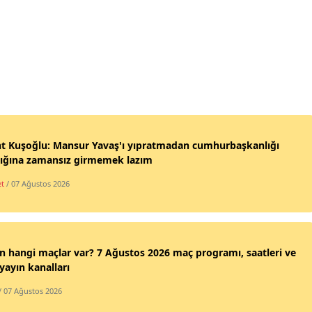
nt Kuşoğlu: Mansur Yavaş'ı yıpratmadan cumhurbaşkanlığı
lığına zamansız girmemek lazım
et
/ 07 Ağustos 2026
 hangi maçlar var? 7 Ağustos 2026 maç programı, saatleri ve
 yayın kanalları
/ 07 Ağustos 2026