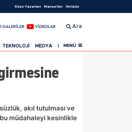
Köşe Yazarları
Manşetler
İletişim
O GALERİLER
VİDEOLAR
Ara
TEKNOLOJİ
MEDYA
EĞİTİM
SAĞLIK
Resmi Rekla
MENÜ
 girmesine
süzlük, akıl tutulması ve
 bu müdahaleyi kesinlikle