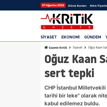
07 Ağustos 2026
Döviz Kurları
Altın Fiyatla
SİYASET
EKONOMİ
GÜNDEM
Siyaset
Oğuz Kaan Salı
Gazete Kritik
Oğuz Kaan Sa
sert tepki
CHP İstanbul Milletvekili
tarihi bir leke" olarak n
kabul edilemez buldu.