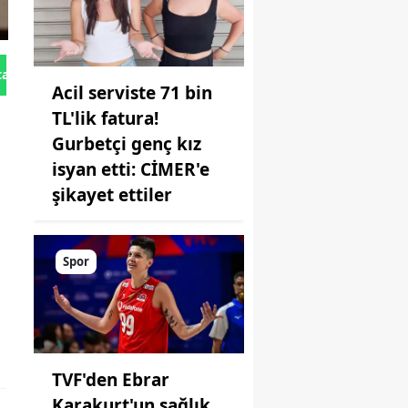
tan Gönder
Acil serviste 71 bin
TL'lik fatura!
Gurbetçi genç kız
isyan etti: CİMER'e
şikayet ettiler
Spor
TVF'den Ebrar
Karakurt'un sağlık