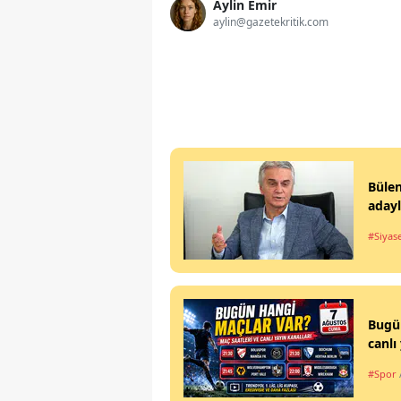
Aylin Emir
aylin@gazetekritik.com
Büle
aday
#Siyas
Bugün
canlı
#Spor