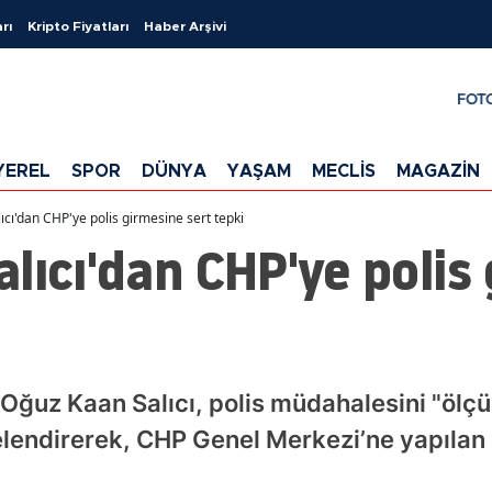
rı
Kripto Fiyatları
Haber Arşivi
FOT
YEREL
SPOR
DÜNYA
YAŞAM
MECLİS
MAGAZİN
cı'dan CHP'ye polis girmesine sert tepki
lıcı'dan CHP'ye polis
 Oğuz Kaan Salıcı, polis müdahalesini "ölçü
itelendirerek, CHP Genel Merkezi’ne yapılan