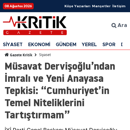
08 Ağustos 2026
Köşe Yazarları
Manşetler
İletişim
Ara
SİYASET
EKONOMİ
GÜNDEM
YEREL
SPOR
DÜ
Siyaset
Gazete Kritik
Müsavat Dervişoğlu’ndan
İmralı ve Yeni Anayasa
Tepkisi: “Cumhuriyet’in
Temel Niteliklerini
Tartıştırmam”