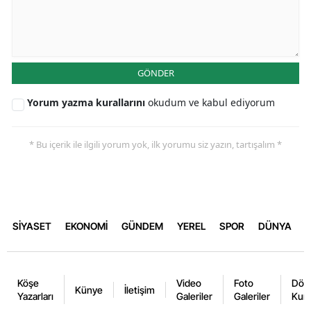
GÖNDER
Yorum yazma kurallarını
okudum ve kabul ediyorum
* Bu içerik ile ilgili yorum yok, ilk yorumu siz yazın, tartışalım *
SİYASET
EKONOMİ
GÜNDEM
YEREL
SPOR
DÜNYA
Köşe
Video
Foto
Dövi
Künye
İletişim
Yazarları
Galeriler
Galeriler
Kurl