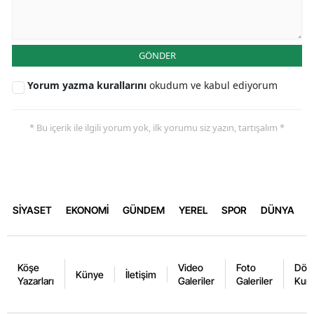
GÖNDER
Yorum yazma kurallarını
okudum ve kabul ediyorum
* Bu içerik ile ilgili yorum yok, ilk yorumu siz yazın, tartışalım *
SİYASET
EKONOMİ
GÜNDEM
YEREL
SPOR
DÜNYA
Köşe
Video
Foto
Dövi
Künye
İletişim
Yazarları
Galeriler
Galeriler
Kurl