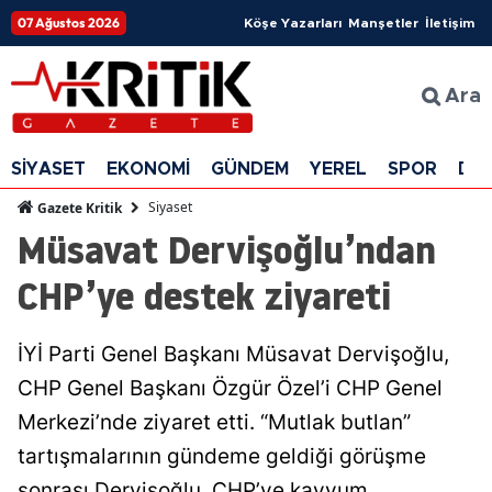
07 Ağustos 2026
Köşe Yazarları
Manşetler
İletişim
Ara
SİYASET
EKONOMİ
GÜNDEM
YEREL
SPOR
DÜ
Siyaset
Gazete Kritik
Müsavat Dervişoğlu’ndan
CHP’ye destek ziyareti
İYİ Parti Genel Başkanı Müsavat Dervişoğlu,
CHP Genel Başkanı Özgür Özel’i CHP Genel
Merkezi’nde ziyaret etti. “Mutlak butlan”
tartışmalarının gündeme geldiği görüşme
sonrası Dervişoğlu, CHP’ye kayyum