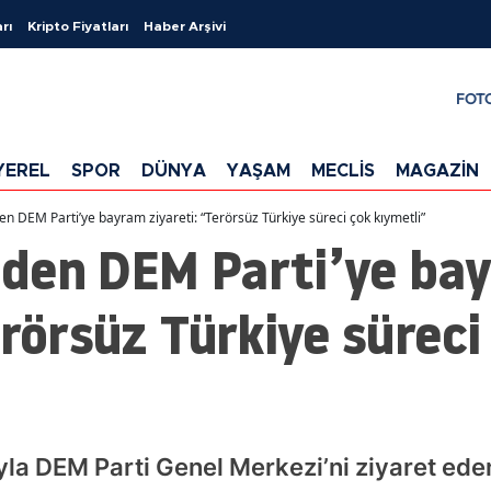
rı
Kripto Fiyatları
Haber Arşivi
FOT
YEREL
SPOR
DÜNYA
YAŞAM
MECLİS
MAGAZİN
 DEM Parti’ye bayram ziyareti: “Terörsüz Türkiye süreci çok kıymetli”
den DEM Parti’ye ba
erörsüz Türkiye süreci
la DEM Parti Genel Merkezi’ni ziyaret eden