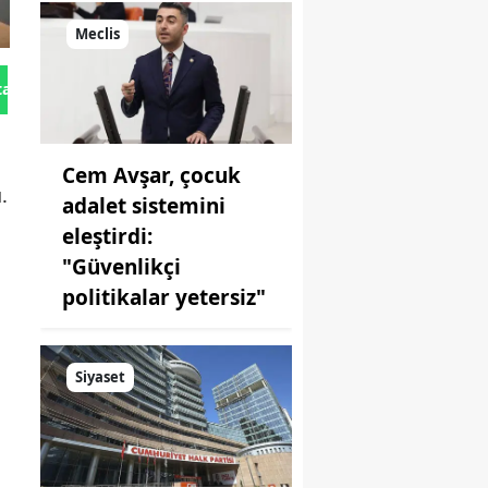
Meclis
tan Gönder
Cem Avşar, çocuk
.
adalet sistemini
eleştirdi:
"Güvenlikçi
politikalar yetersiz"
Siyaset