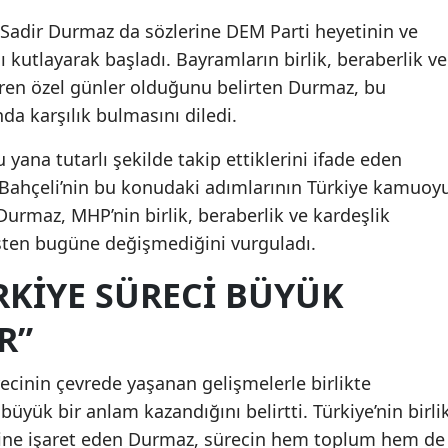
adir Durmaz da sözlerine DEM Parti heyetinin ve
kutlayarak başladı. Bayramların birlik, beraberlik ve
iren özel günler olduğunu belirten Durmaz, bu
 karşılık bulmasını diledi.
yana tutarlı şekilde takip ettiklerini ifade eden
Bahçeli’nin bu konudaki adımlarının Türkiye kamuoy
 Durmaz, MHP’nin birlik, beraberlik ve kardeşlik
şten bugüne değişmediğini vurguladı.
RKIYE SÜRECI BÜYÜK
R”
ecinin çevrede yaşanan gelişmelerle birlikte
üyük bir anlam kazandığını belirtti. Türkiye’nin birli
ine işaret eden Durmaz, sürecin hem toplum hem de