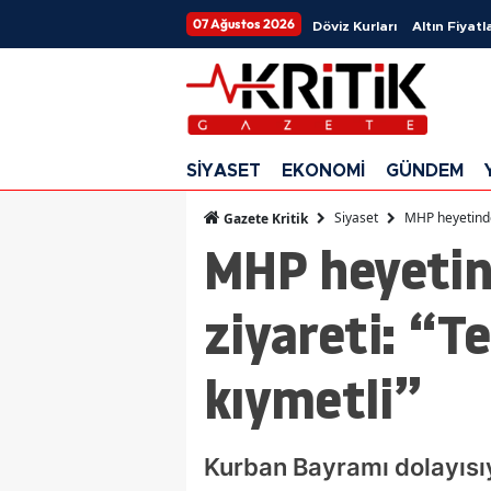
07 Ağustos 2026
Döviz Kurları
Altın Fiyatla
SİYASET
EKONOMİ
GÜNDEM
Siyaset
MHP heyetinden
Gazete Kritik
MHP heyetin
ziyareti: “T
kıymetli”
Kurban Bayramı dolayısıy