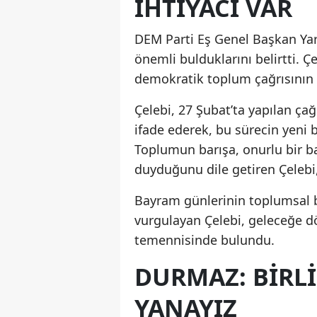
IHTIYACI VAR
DEM Parti Eş Genel Başkan Yard
önemli bulduklarını belirtti. Ç
demokratik toplum çağrısının 
Çelebi, 27 Şubat’ta yapılan ç
ifade ederek, bu sürecin yeni 
Toplumun barışa, onurlu bir ba
duyduğunu dile getiren Çelebi,
Bayram günlerinin toplumsal b
vurgulayan Çelebi, geleceğe d
temennisinde bulundu.
DURMAZ: BIRLI
YANAYIZ