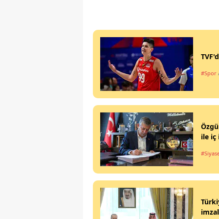
TVF'd
#Spor
Özgür
ile iç 
#Siyas
Türki
imzal