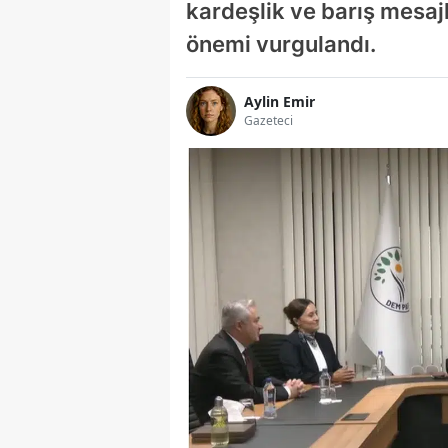
kardeşlik ve barış mesaj
önemi vurgulandı.
Aylin Emir
Gazeteci