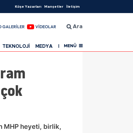
Köşe Yazarları
Manşetler
İletişim
O GALERİLER
VİDEOLAR
Ara
TEKNOLOJİ
MEDYA
EĞİTİM
SAĞLIK
Resmi Rekla
MENÜ
yram
 çok
 MHP heyeti, birlik,