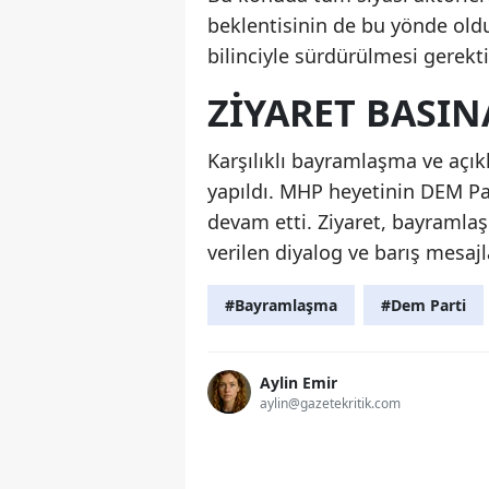
beklentisinin de bu yönde old
bilinciyle sürdürülmesi gerekti
ZIYARET BASIN
Karşılıklı bayramlaşma ve açı
yapıldı. MHP heyetinin DEM Par
devam etti. Ziyaret, bayramla
verilen diyalog ve barış mesajla
#Bayramlaşma
#Dem Parti
Aylin Emir
aylin@gazetekritik.com