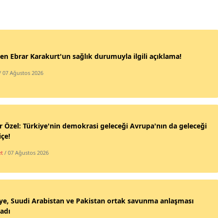
en Ebrar Karakurt'un sağlık durumuyla ilgili açıklama!
/ 07 Ağustos 2026
 Özel: Türkiye'nin demokrasi geleceği Avrupa'nın da geleceği
içe!
et
/ 07 Ağustos 2026
ye, Suudi Arabistan ve Pakistan ortak savunma anlaşması
adı