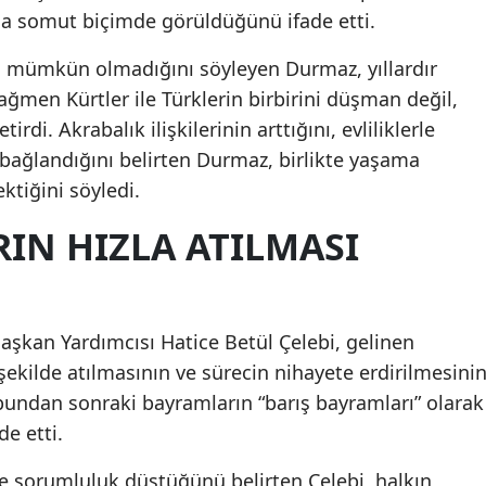
 somut biçimde görüldüğünü ifade etti.
en mümkün olmadığını söyleyen Durmaz, yıllardır
ğmen Kürtler ile Türklerin birbirini düşman değil,
rdi. Akrabalık ilişkilerinin arttığını, evliliklerle
bağlandığını belirten Durmaz, birlikte yaşama
ktiğini söyledi.
IN HIZLA ATILMASI
aşkan Yardımcısı Hatice Betül Çelebi, gelinen
şekilde atılmasının ve sürecin nihayete erdirilmesini
bundan sonraki bayramların “barış bayramları” olarak
e etti.
e sorumluluk düştüğünü belirten Çelebi, halkın