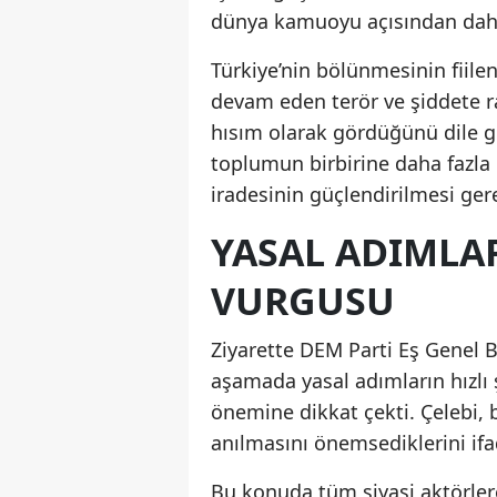
dünya kamuoyu açısından daha
Türkiye’nin bölünmesinin fiil
devam eden terör ve şiddete ra
hısım olarak gördüğünü dile geti
toplumun birbirine daha fazla 
iradesinin güçlendirilmesi gere
YASAL ADIMLAR
VURGUSU
Ziyarette DEM Parti Eş Genel B
aşamada yasal adımların hızlı 
önemine dikkat çekti. Çelebi, 
anılmasını önemsediklerini ifad
Bu konuda tüm siyasi aktörler