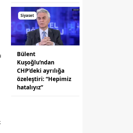
Siyaset
Bülent
u
Kuşoğlu’ndan
CHP’deki ayrılığa
özeleştiri: “Hepimiz
hatalıyız”
k