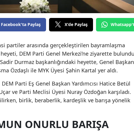
Facebook'ta Paylaş
X'de Paylaş
Whatsapp'
si partiler arasında gerçekleştirilen bayramlaşma
eyeti, DEM Parti Genel Merkezi’ne ziyarette bulundu
Sadir Durmaz başkanlığındaki heyette, Genel Başkan
a Özdaşlı ile MYK Üyesi Şahin Kartal yer aldı.
, DEM Parti Eş Genel Başkan Yardımcısı Hatice Betül
 Uçar ve Parti Meclisi Üyesi Nuray Özdoğan karşıladı.
ilirken, birlik, beraberlik, kardeşlik ve barışa yönelik
UMUN ONURLU BARIŞA