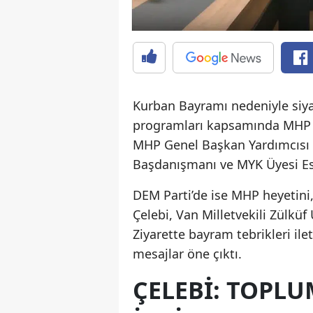
Kurban Bayramı nedeniyle siya
programları kapsamında MHP h
MHP Genel Başkan Yardımcısı 
Başdanışmanı ve MYK Üyesi Esm
DEM Parti’de ise MHP heyetini
Çelebi, Van Milletvekili Zülküf
Ziyarette bayram tebrikleri ilet
mesajlar öne çıktı.
ÇELEBI: TOPL