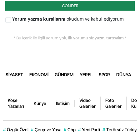
GÖNDER
Yorum yazma kurallarını
okudum ve kabul ediyorum
* Bu içerik ile ilgili yorum yok, ilk yorumu siz yazın, tartışalım *
SİYASET
EKONOMİ
GÜNDEM
YEREL
SPOR
DÜNYA
Köşe
Video
Foto
Dövi
Künye
İletişim
Yazarları
Galeriler
Galeriler
Kurl
#
Özgür Özel
#
Çerçeve Yasa
#
Chp
#
Yeni Parti
#
Terörsüz Türkiye