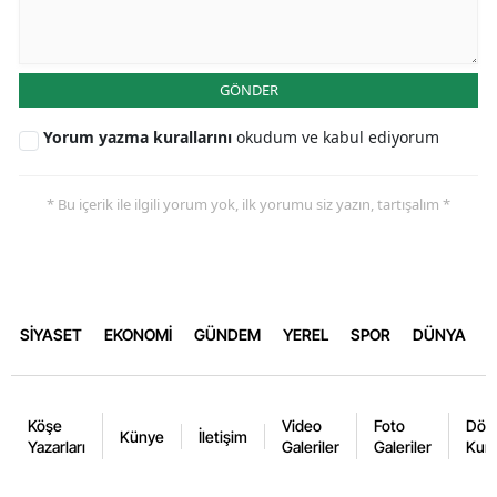
GÖNDER
Yorum yazma kurallarını
okudum ve kabul ediyorum
* Bu içerik ile ilgili yorum yok, ilk yorumu siz yazın, tartışalım *
SİYASET
EKONOMİ
GÜNDEM
YEREL
SPOR
DÜNYA
Köşe
Video
Foto
Dövi
Künye
İletişim
Yazarları
Galeriler
Galeriler
Kurl