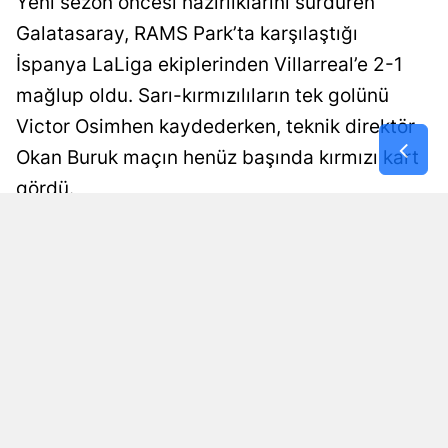
Yeni sezon öncesi hazırlıklarını sürdüren
Galatasaray, RAMS Park’ta karşılaştığı
İspanya LaLiga ekiplerinden Villarreal’e 2-1
mağlup oldu. Sarı-kırmızılıların tek golünü
Victor Osimhen kaydederken, teknik direktör
Okan Buruk maçın henüz başında kırmızı kart
gördü.
Merve Nehir
Yayınlanma
08 Ağustos 2026 - 23:00
Haber Editörü