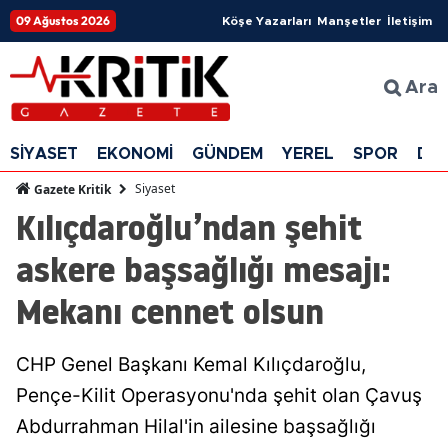
09 Ağustos 2026
Köşe Yazarları
Manşetler
İletişim
Ara
SİYASET
EKONOMİ
GÜNDEM
YEREL
SPOR
DÜ
Siyaset
Gazete Kritik
Kılıçdaroğlu’ndan şehit
askere başsağlığı mesajı:
Mekanı cennet olsun
CHP Genel Başkanı Kemal Kılıçdaroğlu,
Pençe-Kilit Operasyonu'nda şehit olan Çavuş
Abdurrahman Hilal'in ailesine başsağlığı