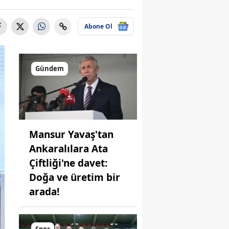
Abone Ol
Gündem
Mansur Yavaş'tan
Ankaralılara Ata
Çiftliği'ne davet:
Doğa ve üretim bir
arada!