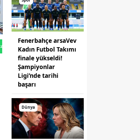
Spor
Fenerbahçe arsaVev
tan Gönder
Kadın Futbol Takımı
finale yükseldi!
Şampiyonlar
Ligi’nde tarihi
başarı
Dünya