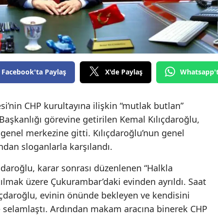
Facebook'ta Paylaş
X'de Paylaş
Whatsapp'
’nin CHP kurultayına ilişkin “mutlak butlan”
aşkanlığı görevine getirilen Kemal Kılıçdaroğlu,
 genel merkezine gitti. Kılıçdaroğlu’nun genel
ından sloganlarla karşılandı.
daroğlu, karar sonrası düzenlenen “Halkla
lmak üzere Çukurambar’daki evinden ayrıldı. Saat
ıçdaroğlu, evinin önünde bekleyen ve kendisini
erle selamlaştı. Ardından makam aracına binerek CHP