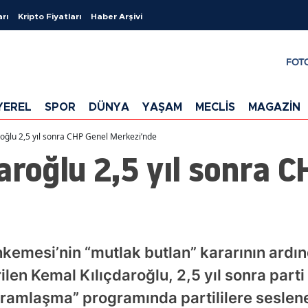
arı
Kripto Fiyatları
Haber Arşivi
FOT
YEREL
SPOR
DÜNYA
YAŞAM
MECLİS
MAGAZİN
roğlu 2,5 yıl sonra CHP Genel Merkezi’nde
aroğlu 2,5 yıl sonra 
kemesi’nin “mutlak butlan” kararının ard
ilen Kemal Kılıçdaroğlu, 2,5 yıl sonra parti
yramlaşma” programında partililere seslen