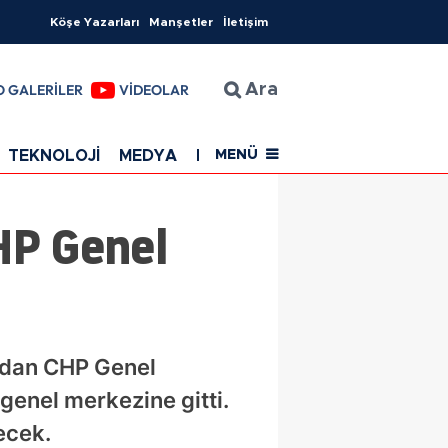
Köşe Yazarları
Manşetler
İletişim
O GALERİLER
VİDEOLAR
Ara
TEKNOLOJİ
MEDYA
EĞİTİM
SAĞLIK
Resmi Rekla
MENÜ
CHP Genel
ından CHP Genel
 genel merkezine gitti.
ecek.