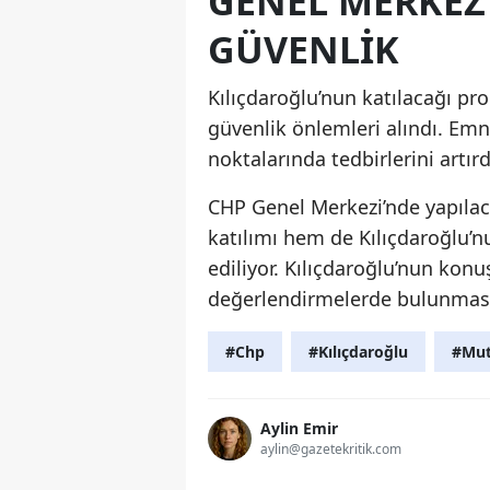
GENEL MERKEZ
GÜVENLIK
Kılıçdaroğlu’nun katılacağı p
güvenlik önlemleri alındı. Emn
noktalarında tedbirlerini artırd
CHP Genel Merkezi’nde yapılac
katılımı hem de Kılıçdaroğlu’
ediliyor. Kılıçdaroğlu’nun konu
değerlendirmelerde bulunması
#Chp
#Kılıçdaroğlu
#Mut
Aylin Emir
aylin@gazetekritik.com