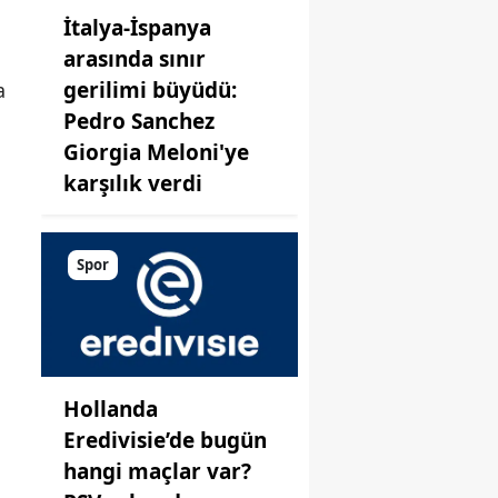
İtalya-İspanya
arasında sınır
gerilimi büyüdü:
a
Pedro Sanchez
Giorgia Meloni'ye
karşılık verdi
Spor
Hollanda
Eredivisie’de bugün
hangi maçlar var?