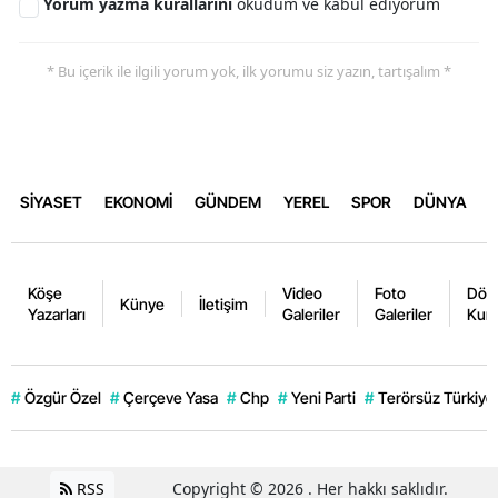
Yorum yazma kurallarını
okudum ve kabul ediyorum
* Bu içerik ile ilgili yorum yok, ilk yorumu siz yazın, tartışalım *
SİYASET
EKONOMİ
GÜNDEM
YEREL
SPOR
DÜNYA
Köşe
Video
Foto
Dövi
Künye
İletişim
Yazarları
Galeriler
Galeriler
Kurl
#
Özgür Özel
#
Çerçeve Yasa
#
Chp
#
Yeni Parti
#
Terörsüz Türkiye
RSS
Copyright © 2026 . Her hakkı saklıdır.