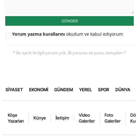
GÖNDER
Yorum yazma kurallarını
okudum ve kabul ediyorum
* Bu içerik ile ilgili yorum yok, ilk yorumu siz yazın, tartışalım *
SİYASET
EKONOMİ
GÜNDEM
YEREL
SPOR
DÜNYA
Köşe
Video
Foto
Dövi
Künye
İletişim
Yazarları
Galeriler
Galeriler
Kurl