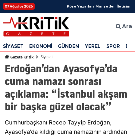
07 Ağustos 2026
Köşe Yazarları
Manşetler
İletişim
Ara
SİYASET
EKONOMİ
GÜNDEM
YEREL
SPOR
DÜ
Siyaset
Gazete Kritik
Erdoğan’dan Ayasofya’da
cuma namazı sonrası
açıklama: “İstanbul akşam
bir başka güzel olacak”
Cumhurbaşkanı Recep Tayyip Erdoğan,
Ayasofya’da kıldığı cuma namazının ardından