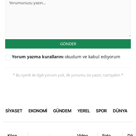
GÖNDER
Yorum yazma kurallarını
okudum ve kabul ediyorum
* Bu içerik ile ilgili yorum yok, ilk yorumu siz yazın, tartışalım *
SİYASET
EKONOMİ
GÜNDEM
YEREL
SPOR
DÜNYA
Köşe
Video
Foto
Dövi