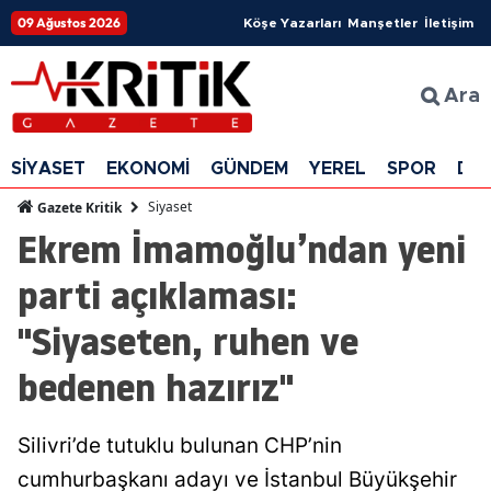
09 Ağustos 2026
Köşe Yazarları
Manşetler
İletişim
Ara
SİYASET
EKONOMİ
GÜNDEM
YEREL
SPOR
DÜ
Siyaset
Gazete Kritik
Ekrem İmamoğlu’ndan yeni
parti açıklaması:
"Siyaseten, ruhen ve
bedenen hazırız"
Silivri’de tutuklu bulunan CHP’nin
cumhurbaşkanı adayı ve İstanbul Büyükşehir