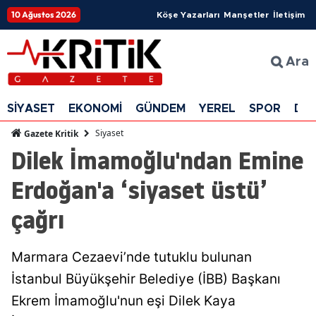
10 Ağustos 2026
Köşe Yazarları
Manşetler
İletişim
Ara
SİYASET
EKONOMİ
GÜNDEM
YEREL
SPOR
DÜ
Siyaset
Gazete Kritik
Dilek İmamoğlu'ndan Emine
Erdoğan'a ‘siyaset üstü’
çağrı
Marmara Cezaevi’nde tutuklu bulunan
İstanbul Büyükşehir Belediye (İBB) Başkanı
Ekrem İmamoğlu'nun eşi Dilek Kaya