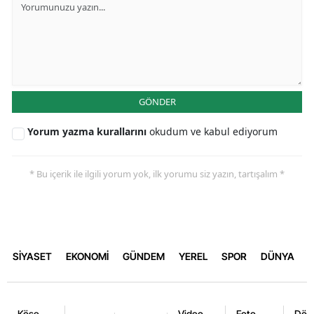
GÖNDER
Yorum yazma kurallarını
okudum ve kabul ediyorum
* Bu içerik ile ilgili yorum yok, ilk yorumu siz yazın, tartışalım *
SİYASET
EKONOMİ
GÜNDEM
YEREL
SPOR
DÜNYA
Köşe
Video
Foto
Dövi