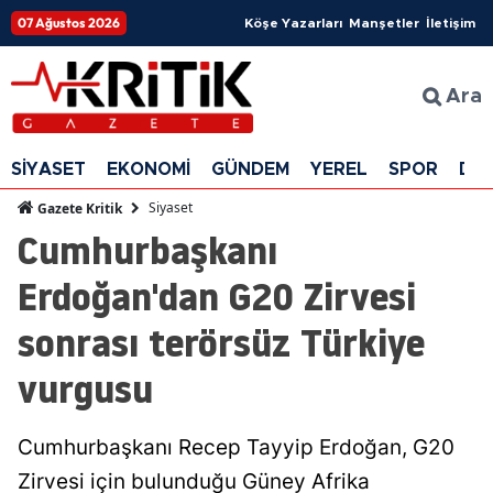
07 Ağustos 2026
Köşe Yazarları
Manşetler
İletişim
Ara
SİYASET
EKONOMİ
GÜNDEM
YEREL
SPOR
DÜ
Siyaset
Gazete Kritik
Cumhurbaşkanı
Erdoğan'dan G20 Zirvesi
sonrası terörsüz Türkiye
vurgusu
Cumhurbaşkanı Recep Tayyip Erdoğan, G20
Zirvesi için bulunduğu Güney Afrika