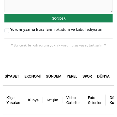
GÖNDER
Yorum yazma kurallarını
okudum ve kabul ediyorum
* Bu içerik ile ilgili yorum yok, ilk yorumu siz yazın, tartışalım *
SİYASET
EKONOMİ
GÜNDEM
YEREL
SPOR
DÜNYA
Köşe
Video
Foto
Dövi
Künye
İletişim
Yazarları
Galeriler
Galeriler
Kurl