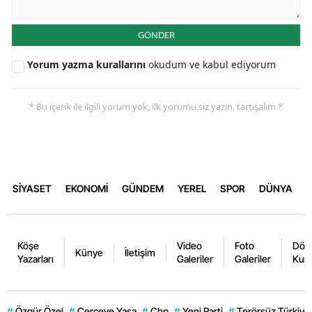
GÖNDER
Yorum yazma kurallarını
okudum ve kabul ediyorum
* Bu içerik ile ilgili yorum yok, ilk yorumu siz yazın, tartışalım *
SİYASET
EKONOMİ
GÜNDEM
YEREL
SPOR
DÜNYA
Köşe
Video
Foto
Dövi
Künye
İletişim
Yazarları
Galeriler
Galeriler
Kurl
#
Özgür Özel
#
Çerçeve Yasa
#
Chp
#
Yeni Parti
#
Terörsüz Türkiye