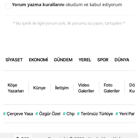
Yorum yazma kurallarını
okudum ve kabul ediyorum
* Bu içerik ile ilgili yorum yok, ilk yorumu siz yazın, tartışalım *
SİYASET
EKONOMİ
GÜNDEM
YEREL
SPOR
DÜNYA
Köşe
Video
Foto
Dövi
Künye
İletişim
Yazarları
Galeriler
Galeriler
Kurl
#
Çerçeve Yasa
#
Özgür Özel
#
Chp
#
Terörsüz Türkiye
#
Yeni Parti