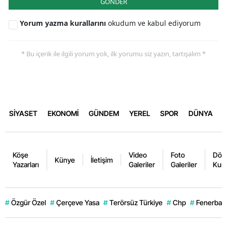
GÖNDER
Yorum yazma kurallarını
okudum ve kabul ediyorum
* Bu içerik ile ilgili yorum yok, ilk yorumu siz yazın, tartışalım *
SİYASET
EKONOMİ
GÜNDEM
YEREL
SPOR
DÜNYA
Köşe
Video
Foto
Dövi
Künye
İletişim
Yazarları
Galeriler
Galeriler
Kurl
#
Özgür Özel
#
Çerçeve Yasa
#
Terörsüz Türkiye
#
Chp
#
Fenerbahç