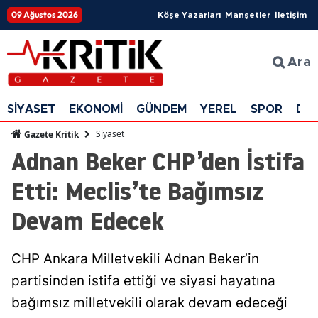
09 Ağustos 2026
Köşe Yazarları
Manşetler
İletişim
Ara
SİYASET
EKONOMİ
GÜNDEM
YEREL
SPOR
DÜ
Siyaset
Gazete Kritik
Adnan Beker CHP’den İstifa
Etti: Meclis’te Bağımsız
Devam Edecek
CHP Ankara Milletvekili Adnan Beker’in
partisinden istifa ettiği ve siyasi hayatına
bağımsız milletvekili olarak devam edeceği