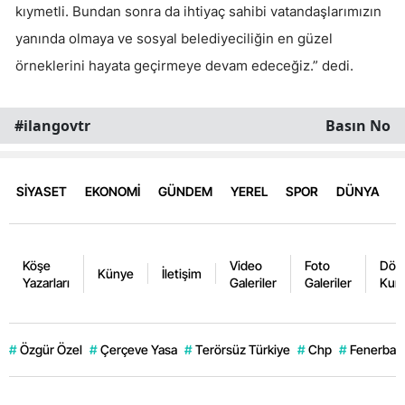
kıymetli. Bundan sonra da ihtiyaç sahibi vatandaşlarımızın
yanında olmaya ve sosyal belediyeciliğin en güzel
örneklerini hayata geçirmeye devam edeceğiz.” dedi.
#ilangovtr
Basın No
SİYASET
EKONOMİ
GÜNDEM
YEREL
SPOR
DÜNYA
Köşe
Video
Foto
Dövi
Künye
İletişim
Yazarları
Galeriler
Galeriler
Kurl
#
Özgür Özel
#
Çerçeve Yasa
#
Terörsüz Türkiye
#
Chp
#
Fenerbahç