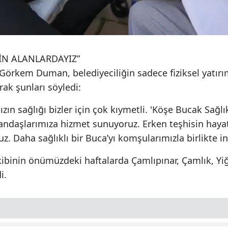
İN ALANLARDAYIZ”
rkem Duman, belediyeciliğin sadece fiziksel yatırım
ak şunları söyledi:
ın sağlığı bizler için çok kıymetli. 'Köşe Bucak Sağlı
ndaşlarımıza hizmet sunuyoruz. Erken teşhisin hayat 
ruz. Daha sağlıklı bir Buca’yı komşularımızla birlikte i
binin önümüzdeki haftalarda Çamlıpınar, Çamlık, Yiğitl
i.