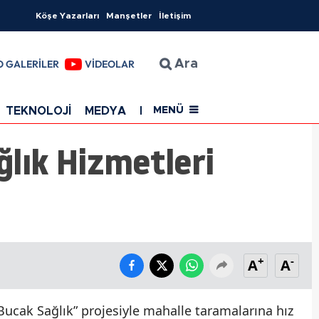
Köşe Yazarları
Manşetler
İletişim
O GALERİLER
VİDEOLAR
Ara
TEKNOLOJİ
MEDYA
EĞİTİM
SAĞLIK
Resmi Rekla
MENÜ
ğlık Hizmetleri
+
-
A
A
Bucak Sağlık” projesiyle mahalle taramalarına hız