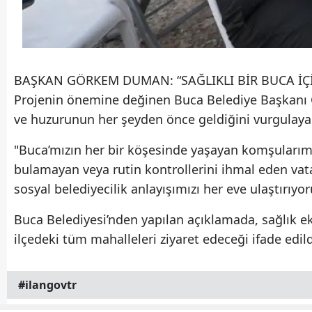
BAŞKAN GÖRKEM DUMAN: “SAĞLIKLI BİR BUCA İÇ
Projenin önemine değinen Buca Belediye Başkanı Gö
ve huzurunun her şeyden önce geldiğini vurgulayar
"Buca’mızın her bir köşesinde yaşayan komşularımız
bulamayan veya rutin kontrollerini ihmal eden vata
sosyal belediyecilik anlayışımızı her eve ulaştırıyo
Buca Belediyesi’nden yapılan açıklamada, sağlık eki
ilçedeki tüm mahalleleri ziyaret edeceği ifade edild
#ilangovtr