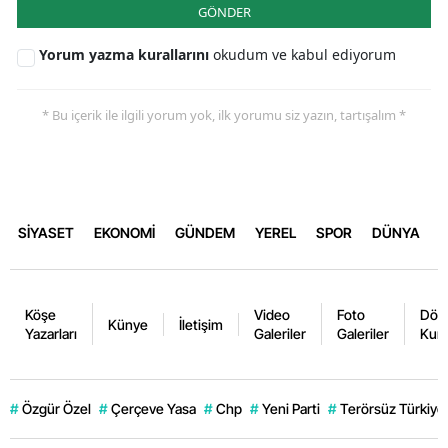
GÖNDER
Yorum yazma kurallarını
okudum ve kabul ediyorum
* Bu içerik ile ilgili yorum yok, ilk yorumu siz yazın, tartışalım *
SİYASET
EKONOMİ
GÜNDEM
YEREL
SPOR
DÜNYA
Köşe
Video
Foto
Dövi
Künye
İletişim
Yazarları
Galeriler
Galeriler
Kurl
#
Özgür Özel
#
Çerçeve Yasa
#
Chp
#
Yeni Parti
#
Terörsüz Türkiye