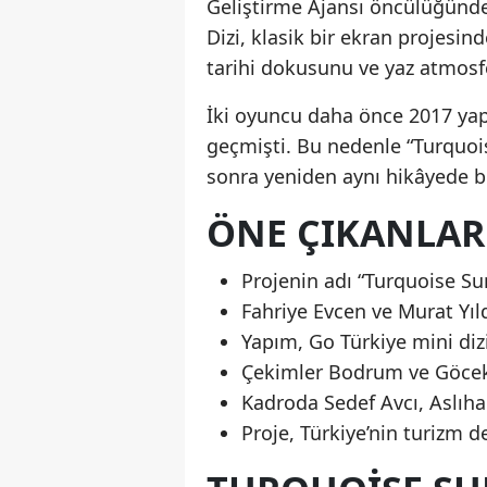
Geliştirme Ajansı öncülüğünde 
Dizi, klasik bir ekran projesind
tarihi dokusunu ve yaz atmosfer
İki oyuncu daha önce 2017 yap
geçmişti. Bu nedenle “Turquois
sonra yeniden aynı hikâyede b
ÖNE ÇIKANLAR
Projenin adı “Turquoise Su
Fahriye Evcen ve Murat Yıld
Yapım, Go Türkiye mini dizi
Çekimler Bodrum ve Göcek’i
Kadroda Sedef Avcı, Aslıha
Proje, Türkiye’nin turizm d