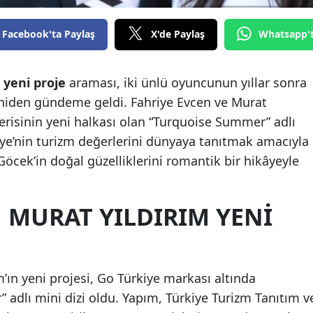
Facebook'ta Paylaş
X'de Paylaş
Whatsapp'
 yeni proje
araması, iki ünlü oyuncunun yıllar sonra
niden gündeme geldi. Fahriye Evcen ve Murat
serisinin yeni halkası olan “Turquoise Summer” adlı
iye’nin turizm değerlerini dünyaya tanıtmak amacıyla
cek’in doğal güzelliklerini romantik bir hikâyeyle
 MURAT YILDIRIM YENI
’ın yeni projesi, Go Türkiye markası altında
adlı mini dizi oldu. Yapım, Türkiye Turizm Tanıtım v