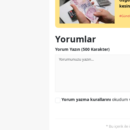
kesin
#Gün
Yorumlar
Yorum Yazın (500 Karakter)
Yorum yazma kurallarını
okudum v
* Bu içerik ile