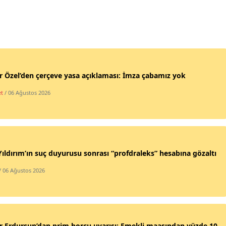
 Özel’den çerçeve yasa açıklaması: İmza çabamız yok
et
/ 06 Ağustos 2026
Yıldırım’ın suç duyurusu sonrası “profdraleks” hesabına gözaltı
/ 06 Ağustos 2026
 Erdursun’dan prim borcu uyarısı: Emekli maaşından yüzde 10