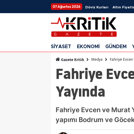
07 Ağustos 2026
Döviz Kurları
Altın Fiyatla
SİYASET
EKONOMİ
GÜNDEM
Medya
Fahriye Evcen 
Gazete Kritik
Fahriye Evce
Yayında
Fahriye Evcen ve Murat Y
yapımı Bodrum ve Göcek’i