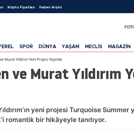
rı
Kripto Fiyatları
Haber Arşivi
FOT
YEREL
SPOR
DÜNYA
YAŞAM
MECLİS
MAGAZİN
ve Murat Yıldırım Yeni Projesi Yayında
n ve Murat Yıldırım Y
ıldırım’ın yeni projesi Turquoise Summer 
 romantik bir hikâyeyle tanıtıyor.