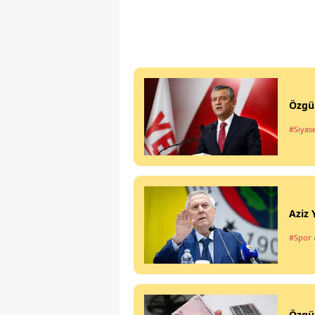
Özgür
#Siyas
Aziz 
#Spor
Özgür