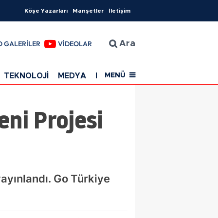
Köşe Yazarları
Manşetler
İletişim
O GALERİLER
VİDEOLAR
Ara
TEKNOLOJİ
MEDYA
EĞİTİM
SAĞLIK
Resmi Rekla
MENÜ
eni Projesi
yayınlandı. Go Türkiye