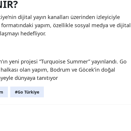
NIR?
’nin dijital yayın kanalları üzerinden izleyiciyle
zi formatındaki yapım, özellikle sosyal medya ve dijital
laşmayı hedefliyor.
m’ın yeni projesi “Turquoise Summer” yayınlandı. Go
ni halkası olan yapım, Bodrum ve Göcek’in doğal
âyeyle dünyaya tanıtıyor
ım
#Go Türkiye