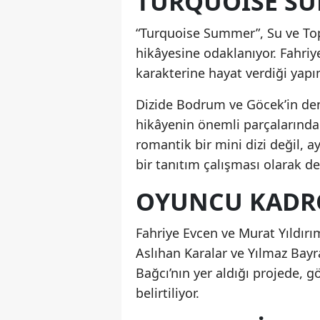
TURQUOISE S
“Turquoise Summer”, Su ve Top
hikâyesine odaklanıyor. Fahriye
karakterine hayat verdiği yapım
Dizide Bodrum ve Göcek’in deniz
hikâyenin önemli parçalarından
romantik bir mini dizi değil, a
bir tanıtım çalışması olarak de
OYUNCU KADR
Fahriye Evcen ve Murat Yıldırım
Aslıhan Karalar ve Yılmaz Bay
Bağcı’nın yer aldığı projede, g
belirtiliyor.