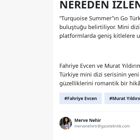
NEREDEN IZLE
“Turquoise Summer”ın Go Türkiye
buluştuğu belirtiliyor. Mini di
platformlarda geniş kitlelere u
Fahriye Evcen ve Murat Yıldırı
Türkiye mini dizi serisinin ye
güzelliklerini romantik bir hik
#Fahriye Evcen
#Murat Yıldır
Merve Nehir
mervenehirtr@gazetekritik.com