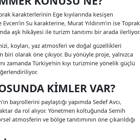
UMMER KONUSU NE?
rak karakterlerinin Ege kıyılarında kesişen
 Evcen’in Su karakterine, Murat Yıldırım’ın ise Toprak
da aşk hikâyesi ile turizm tanıtımı bir arada ilerliyor
i, koyları, yaz atmosferi ve doğal güzellikleri
 biri olarak öne çıkıyor. Bu yönüyle proje, yalnızca
ynı zamanda Türkiye’nin kıyı turizmine yönelik güçlü
ğerlendiriliyor.
OSUNDA KIMLER VAR?
’ın başrollerini paylaştığı yapımda Sedef Avcı,
raktar da rol alıyor. Yönetmen koltuğunda Semih
örsel atmosferin ve bölge tanıtımının öne çıkarıldığı