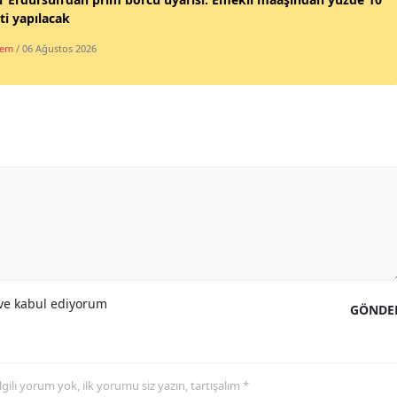
ti yapılacak
dem
/ 06 Ağustos 2026
e kabul ediyorum
GÖNDE
 ilgili yorum yok, ilk yorumu siz yazın, tartışalım *