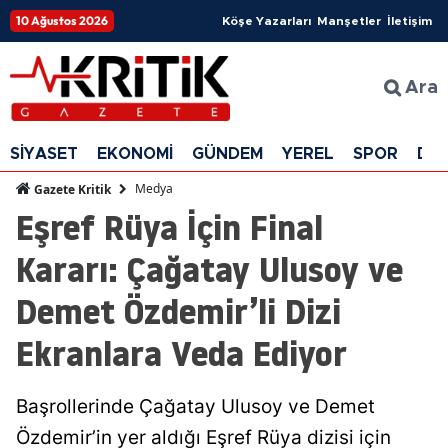
10 Ağustos 2026
Köşe Yazarları
Manşetler
İletişim
Ara
SİYASET
EKONOMİ
GÜNDEM
YEREL
SPOR
DÜ
Medya
Gazete Kritik
Eşref Rüya İçin Final
Kararı: Çağatay Ulusoy ve
Demet Özdemir’li Dizi
Ekranlara Veda Ediyor
Başrollerinde Çağatay Ulusoy ve Demet
Özdemir’in yer aldığı Eşref Rüya dizisi için