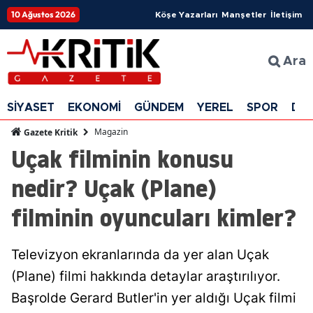
10 Ağustos 2026
Köşe Yazarları
Manşetler
İletişim
Ara
SİYASET
EKONOMİ
GÜNDEM
YEREL
SPOR
DÜ
Magazin
Gazete Kritik
Uçak filminin konusu
nedir? Uçak (Plane)
filminin oyuncuları kimler?
Televizyon ekranlarında da yer alan Uçak
(Plane) filmi hakkında detaylar araştırılıyor.
Başrolde Gerard Butler'in yer aldığı Uçak filmi