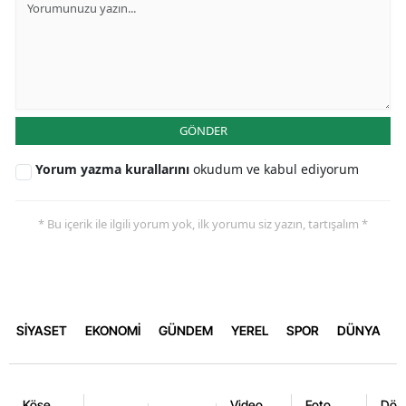
GÖNDER
Yorum yazma kurallarını
okudum ve kabul ediyorum
* Bu içerik ile ilgili yorum yok, ilk yorumu siz yazın, tartışalım *
SİYASET
EKONOMİ
GÜNDEM
YEREL
SPOR
DÜNYA
Köşe
Video
Foto
Dövi