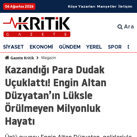
06 Ağustos 2026
Köşe Yazarları
Manşetler
İletişim
Ara
SİYASET
EKONOMİ
GÜNDEM
YEREL
SPOR
DÜ
Magazin
Gazete Kritik
Kazandığı Para Dudak
Uçuklattı! Engin Altan
Düzyatan’ın Lüksle
Örülmeyen Milyonluk
Hayatı