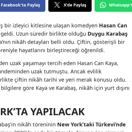
Facebook'ta Paylaş
X'de Paylaş
Whatsapp'
ş bir izleyici kitlesine ulaşan komedyen
Hasan Can
geldi. Uzun süredir birlikte olduğu
Duygu Karabaş
a’nın nikâh detayları belli oldu. Çiftin, gösterişli bir
eniyle hayatlarını birleştireceği öğrenildi.
erden uzak yaşamayı tercih eden Hasan Can Kaya,
gündeminden uzak tutmuştu. Ancak evlilik
irlikte çiftin nikâh tarihi ve yeri merak konusu oldu.
lgilere göre Kaya ve Karabaş, nikâh için yurt dışını
RK’TA YAPILACAK
baş’ın nikâh töreninin
New York’taki Türkevi’nde