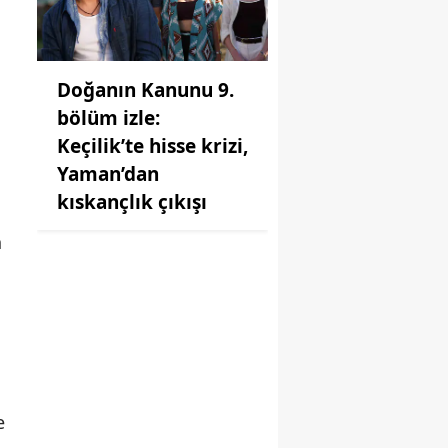
Doğanın Kanunu 9.
bölüm izle:
Keçilik’te hisse krizi,
Yaman’dan
kıskançlık çıkışı
n
e