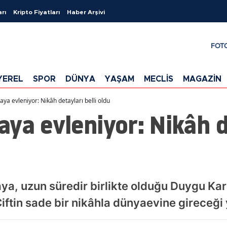
arı
Kripto Fiyatları
Haber Arşivi
FOT
YEREL
SPOR
DÜNYA
YAŞAM
MECLİS
MAGAZİN
ya evleniyor: Nikâh detayları belli oldu
ya evleniyor: Nikâh d
 uzun süredir birlikte olduğu Duygu Karab
iftin sade bir nikâhla dünyaevine gireceği y