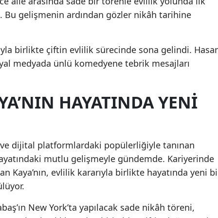
 aile arasında sade bir törenle evlilik yolunda ilk
. Bu gelişmenin ardından gözler nikâh tarihine
yla birlikte çiftin evlilik sürecinde sona gelindi. Hasa
syal medyada ünlü komedyene tebrik mesajları
YA’NIN HAYATINDA YENI
e dijital platformlardaki popülerliğiyle tanınan
hayatındaki mutlu gelişmeyle gündemde. Kariyerinde
 Kaya’nın, evlilik kararıyla birlikte hayatında yeni bi
lüyor.
aş’ın New York’ta yapılacak sade nikâh töreni,