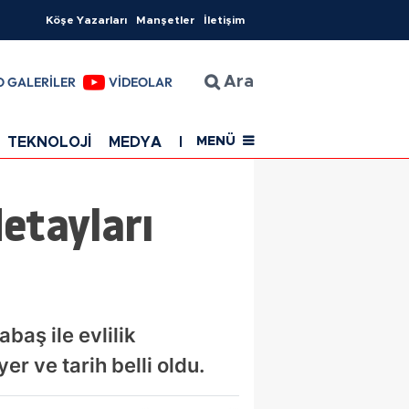
Köşe Yazarları
Manşetler
İletişim
O GALERİLER
VİDEOLAR
Ara
TEKNOLOJİ
MEDYA
EĞİTİM
SAĞLIK
Resmi Rekla
MENÜ
etayları
aş ile evlilik
er ve tarih belli oldu.