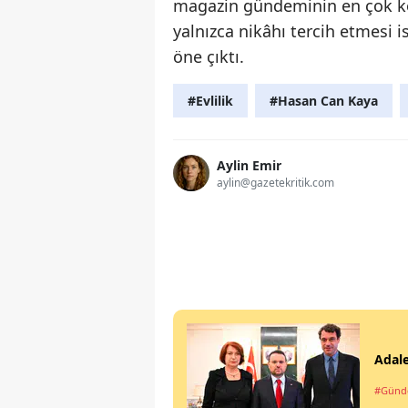
magazin gündeminin en çok kon
yalnızca nikâhı tercih etmesi is
öne çıktı.
#Evlilik
#Hasan Can Kaya
Aylin Emir
aylin@gazetekritik.com
Adale
#Gün