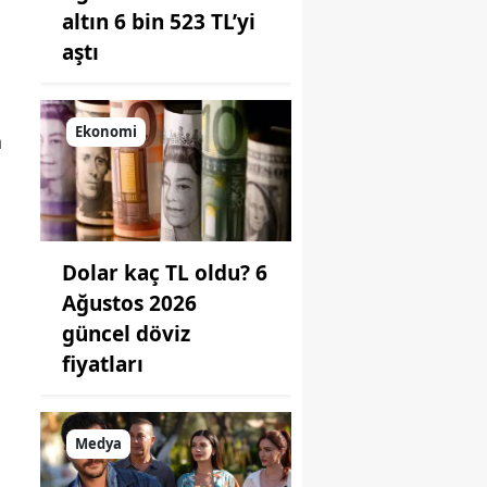
altın 6 bin 523 TL’yi
aştı
a
Ekonomi
h
Dolar kaç TL oldu? 6
Ağustos 2026
güncel döviz
fiyatları
Medya