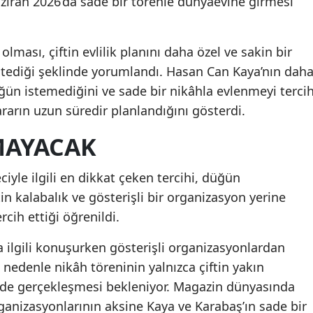
 Haziran 2026’da sade bir törenle dünyaevine girmesi
lması, çiftin evlilik planını daha özel ve sakin bir
tediği şeklinde yorumlandı. Hasan Can Kaya’nın dah
ğün istemediğini ve sade bir nikâhla evlenmeyi terci
ararın uzun süredir planlandığını gösterdi.
MAYACAK
ciyle ilgili en dikkat çeken tercihi, düğün
in kalabalık ve gösterişli bir organizasyon yerine
rcih ettiği öğrenildi.
la ilgili konuşurken gösterişli organizasyonlardan
 nedenle nikâh töreninin yalnızca çiftin yakın
kilde gerçekleşmesi bekleniyor. Magazin dünyasında
anizasyonlarının aksine Kaya ve Karabaş’ın sade bir