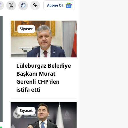
Abone Ol
Siyaset
Lüleburgaz Belediye
Başkanı Murat
Gerenli CHP’den
istifa etti
Siyaset