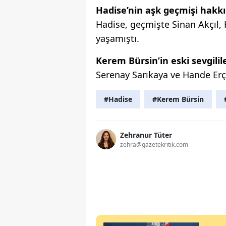
Hadise’nin aşk geçmişi hakkı
Hadise, geçmişte Sinan Akçıl, K
yaşamıştı.
Kerem Bürsin’in eski sevgilil
Serenay Sarıkaya ve Hande Erçe
#Hadise
#Kerem Bürsin
Zehranur Tüter
zehra@gazetekritik.com