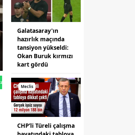
Galatasaray'ın
hazırlık maçında
tansiyon yükseldi:
Okan Buruk kırmızı
kart gördü
tan Gönder
Meclis
CHP’li Türeli çalışma
hayatındaki tabloya