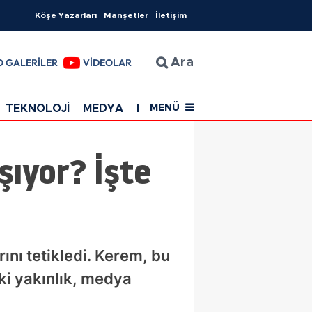
Köşe Yazarları
Manşetler
İletişim
O GALERİLER
VİDEOLAR
Ara
TEKNOLOJİ
MEDYA
EĞİTİM
SAĞLIK
Resmi Rekla
MENÜ
şıyor? İşte
ını tetikledi. Kerem, bu
aki yakınlık, medya