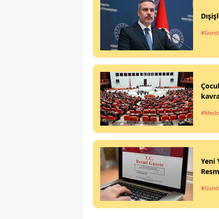
Dışiş
#Gün
Çocuk
kavra
#Mecli
Yeni 
Resm
#Gün