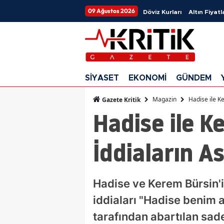
09 Ağustos 2026
Döviz Kurları
Altın Fiyatl
SİYASET
EKONOMİ
GÜNDEM
Magazin
Hadise ile K
Gazete Kritik
Hadise ile K
İddiaların A
Hadise ve Kerem Bürsin'i
iddiaları "Hadise benim a
tarafından abartılan sade