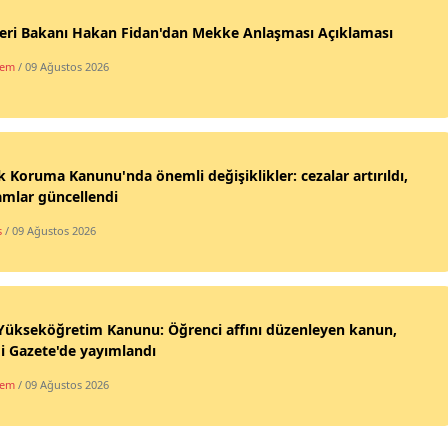
leri Bakanı Hakan Fidan'dan Mekke Anlaşması Açıklaması
dem
/ 09 Ağustos 2026
 Koruma Kanunu'nda önemli değişiklikler: cezalar artırıldı,
mlar güncellendi
s
/ 09 Ağustos 2026
Yükseköğretim Kanunu: Öğrenci affını düzenleyen kanun,
i Gazete'de yayımlandı
dem
/ 09 Ağustos 2026