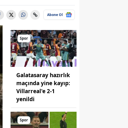
Abone Ol
Spor
Galatasaray hazırlık
maçında yine kayıp:
Villarreal'e 2-1
yenildi
Spor