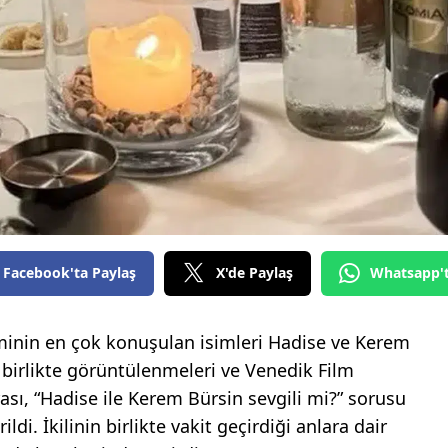
Facebook'ta Paylaş
X'de Paylaş
Whatsapp'
nin en çok konuşulan isimleri Hadise ve Kerem
a birlikte görüntülenmeleri ve Venedik Film
nrası, “Hadise ile Kerem Bürsin sevgili mi?” sorusu
ldi. İkilinin birlikte vakit geçirdiği anlara dair