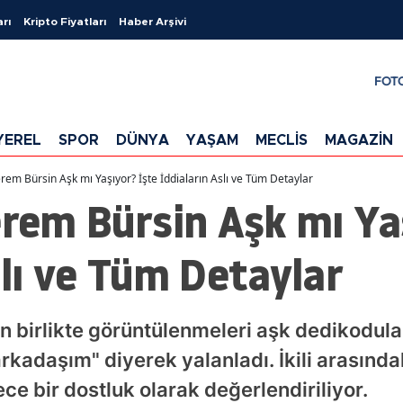
arı
Kripto Fiyatları
Haber Arşivi
FOT
YEREL
SPOR
DÜNYA
YAŞAM
MECLİS
MAGAZİN
erem Bürsin Aşk mı Yaşıyor? İşte İddiaların Aslı ve Tüm Detaylar
erem Bürsin Aşk mı Ya
slı ve Tüm Detaylar
n birlikte görüntülenmeleri aşk dedikodular
rkadaşım" diyerek yalanladı. İkili arasınd
ce bir dostluk olarak değerlendiriliyor.