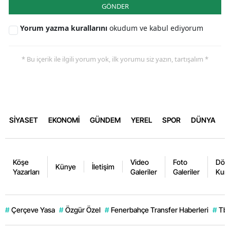
GÖNDER
Yorum yazma kurallarını
okudum ve kabul ediyorum
* Bu içerik ile ilgili yorum yok, ilk yorumu siz yazın, tartışalım *
SİYASET
EKONOMİ
GÜNDEM
YEREL
SPOR
DÜNYA
Köşe
Video
Foto
Dövi
Künye
İletişim
Yazarları
Galeriler
Galeriler
Kurl
#
Çerçeve Yasa
#
Özgür Özel
#
Fenerbahçe Transfer Haberleri
#
Tb