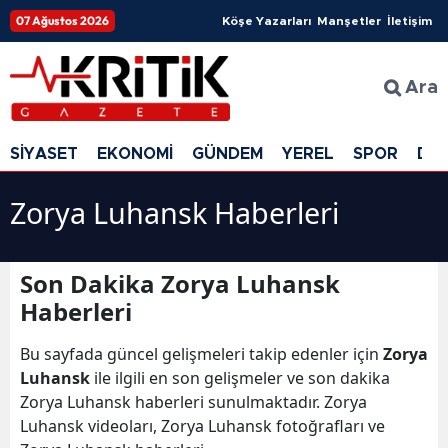
07 Ağustos 2026
Köşe Yazarları
Manşetler
İletişim
Ara
SİYASET
EKONOMİ
GÜNDEM
YEREL
SPOR
DÜ
Zorya Luhansk Haberleri
Son Dakika Zorya Luhansk
Haberleri
Bu sayfada güncel gelişmeleri takip edenler için
Zorya
Luhansk
ile ilgili en son gelişmeler ve son dakika
Zorya Luhansk haberleri sunulmaktadır. Zorya
Luhansk videoları, Zorya Luhansk fotoğrafları ve