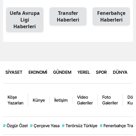
Uefa Avrupa
Transfer
Fenerbahçe
Ligi
Haberleri
Haberleri
Haberleri
SİYASET
EKONOMİ
GÜNDEM
YEREL
SPOR
DÜNYA
Köşe
Video
Foto
Dövi
Künye
İletişim
Yazarları
Galeriler
Galeriler
Kurl
#
Özgür Özel
#
Çerçeve Yasa
#
Terörsüz Türkiye
#
Fenerbahçe Trans