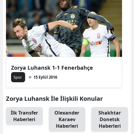
Zorya Luhansk 1-1 Fenerbahçe
Spor
15 Eylül 2016
Zorya Luhansk İle İlişkili Konular
İlk Transfer
Olexander
Shakhtar
Haberleri
Karaev
Donetsk
Haberleri
Haberleri