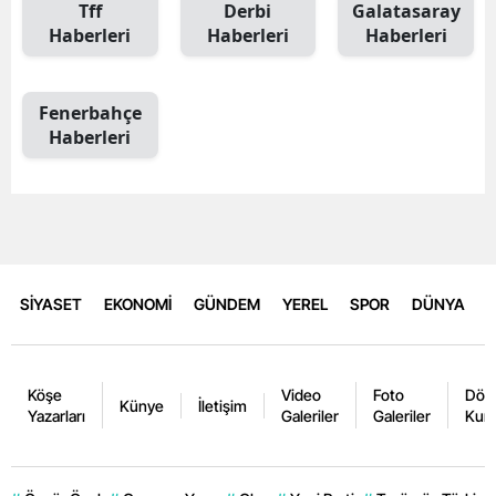
Tff
Derbi
Galatasaray
Haberleri
Haberleri
Haberleri
Fenerbahçe
Haberleri
SİYASET
EKONOMİ
GÜNDEM
YEREL
SPOR
DÜNYA
Köşe
Video
Foto
Dövi
Künye
İletişim
Yazarları
Galeriler
Galeriler
Kurl