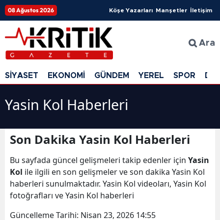
08 Ağustos 2026
Köşe Yazarları
Manşetler
İletişim
Ara
SİYASET
EKONOMİ
GÜNDEM
YEREL
SPOR
DÜ
Yasin Kol Haberleri
Son Dakika Yasin Kol Haberleri
Bu sayfada güncel gelişmeleri takip edenler için
Yasin
Kol
ile ilgili en son gelişmeler ve son dakika Yasin Kol
haberleri sunulmaktadır. Yasin Kol videoları, Yasin Kol
fotoğrafları ve Yasin Kol haberleri
Güncelleme Tarihi:
Nisan 23, 2026 14:55