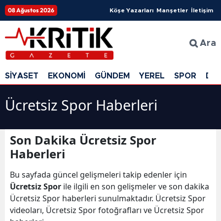
08 Ağustos 2026
Köşe Yazarları
Manşetler
İletişim
Ara
SİYASET
EKONOMİ
GÜNDEM
YEREL
SPOR
DÜ
Ücretsiz Spor Haberleri
Son Dakika Ücretsiz Spor
Haberleri
Bu sayfada güncel gelişmeleri takip edenler için
Ücretsiz Spor
ile ilgili en son gelişmeler ve son dakika
Ücretsiz Spor haberleri sunulmaktadır. Ücretsiz Spor
videoları, Ücretsiz Spor fotoğrafları ve Ücretsiz Spor