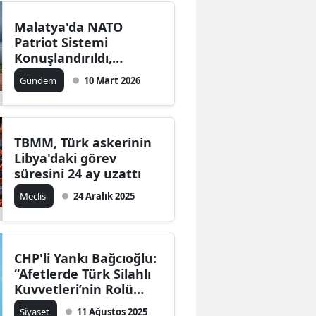
Malatya'da NATO
Patriot Sistemi
Konuşlandırıldı,
Savunma Önlemleri
Gündem
10 Mart 2026
Artırıldı
TBMM, Türk askerinin
Libya'daki görev
süresini 24 ay uzattı
Meclis
24 Aralık 2025
CHP'li Yankı Bağcıoğlu:
“Afetlerde Türk Silahlı
Kuvvetleri’nin Rolü
Destekten Esasa
Siyaset
11 Ağustos 2025