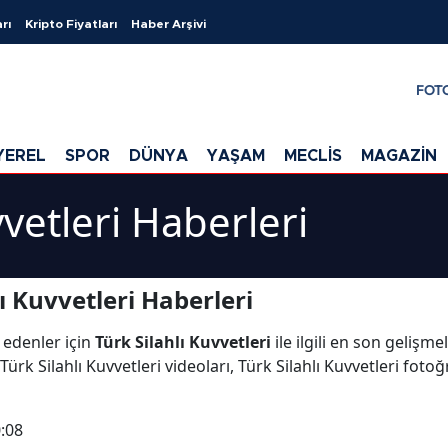
rı
Kripto Fiyatları
Haber Arşivi
FOT
YEREL
SPOR
DÜNYA
YAŞAM
MECLİS
MAGAZİN
vvetleri Haberleri
ı Kuvvetleri Haberleri
 edenler için
Türk Silahlı Kuvvetleri
ile ilgili en son gelişme
rk Silahlı Kuvvetleri videoları, Türk Silahlı Kuvvetleri fotoğr
:08