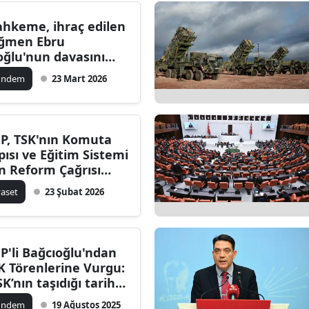
hkeme, ihraç edilen
ğmen Ebru
oğlu'nun davasını
ddetti
ündem
23 Mart 2026
P, TSK'nın Komuta
pısı ve Eğitim Sistemi
in Reform Çağrısı
ptı
yaset
23 Şubat 2026
P'li Bağcıoğlu'ndan
K Törenlerine Vurgu:
SK’nın taşıdığı tarihi
 stratejik öneme
ündem
19 Ağustos 2025