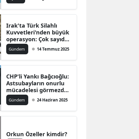
Çıkmalı”
Irak'ta Türk Silahlı
Kuvvetleri'nden büyük
operasyon: Çok sayıda
silah ve mühimmat ele
Gündem
14 Temmuz 2025
geçirildi
CHP'li Yankı Bağcıoğlu:
Astsubayların onurlu
mücadelesi görmezden
gelinemez
Gündem
24 Haziran 2025
Orkun Özeller kimdir?