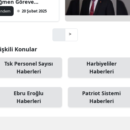
ğmen Göreve
necek!
ündem
20 Şubat 2025
>
lişkili Konular
Tsk Personel Sayısı
Harbiyeliler
Haberleri
Haberleri
Ebru Eroğlu
Patriot Sistemi
Haberleri
Haberleri