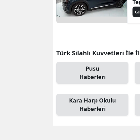
Te
Dö
G
Türk Silahlı Kuvvetleri İle İ
Pusu
Haberleri
Kara Harp Okulu
Haberleri