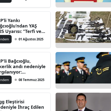
lge düşürmektedir”
P’li Yankı
ğcıoğlu’ndan YAŞ
25 Uyarısı: “Terfi ve
eklilik Kararları
ündem
01 Ağustos 2025
yakat ve Ehliyete
re Alınmalı”
P'li Bağcıoğlu,
kerlik andı nedeniyle
rgılanıyor:
uçlamalar gerçek
ündem
08 Temmuz 2025
şı" diyor
gg Eleştirisi
deniyle İhraç Edilen