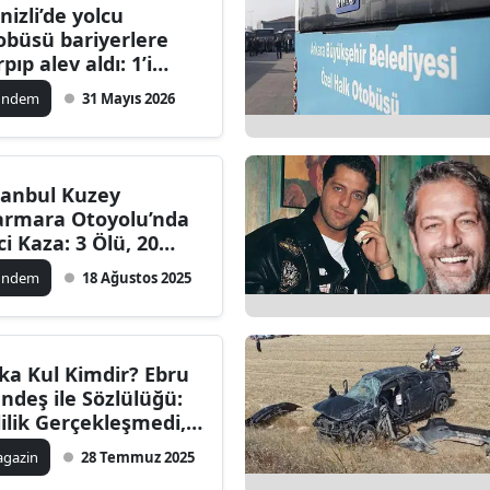
nizli’de yolcu
obüsü bariyerlere
pıp alev aldı: 1’i
bek 8 kişi hayatını
ündem
31 Mayıs 2026
ybetti
tanbul Kuzey
rmara Otoyolu’nda
ci Kaza: 3 Ölü, 20
ralı
ündem
18 Ağustos 2025
ka Kul Kimdir? Ebru
ndeş ile Sözlülüğü:
lilik Gerçekleşmedi,
nrası Ne Oldu?
gazin
28 Temmuz 2025