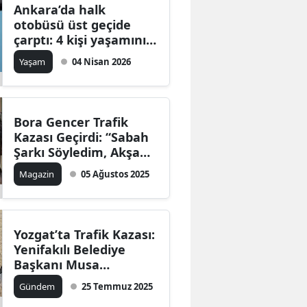
Ankara’da halk
otobüsü üst geçide
çarptı: 4 kişi yaşamını
yitirdi, 13 kişi yaralandı
Yaşam
04 Nisan 2026
Bora Gencer Trafik
Kazası Geçirdi: “Sabah
Şarkı Söyledim, Akşam
Ölümden Döndüm”
Magazin
05 Ağustos 2025
Yozgat’ta Trafik Kazası:
Yenifakılı Belediye
Başkanı Musa
Sarıaslan Hayatını
Gündem
25 Temmuz 2025
Kaybetti