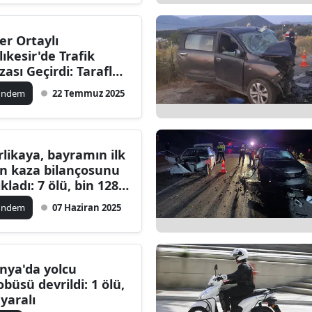
ber Ortaylı
lıkesir'de Trafik
zası Geçirdi: Tarafları
ndisi Sakinleştirdi
ündem
22 Temmuz 2025
rlikaya, bayramın ilk
n kaza bilançosunu
ıkladı: 7 ölü, bin 128
ralı
ündem
07 Haziran 2025
nya'da yolcu
obüsü devrildi: 1 ölü,
 yaralı