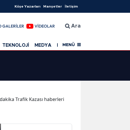
Köşe Yazarları
Manşetler
İletişim
O GALERİLER
VİDEOLAR
Ara
TEKNOLOJİ
MEDYA
EĞİTİM
SAĞLIK
Resmi Rekla
MENÜ
 dakika Trafik Kazası haberleri