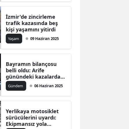
İzmir'de zincirleme
trafik kazasında beş
kişi yaşamını yitirdi
Yaşam
09 Haziran 2025
Bayramın bilançosu
belli oldu: Arife
günündeki kazalarda
10 kişi öldü
Gündem
06 Haziran 2025
Yerlikaya motosiklet
sürücülerini uyardı:
Ekipmansız yola