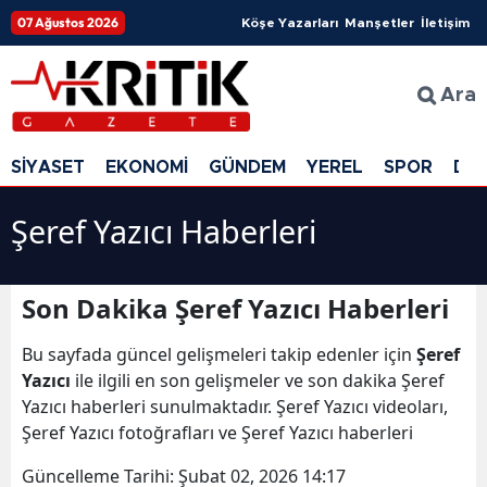
07 Ağustos 2026
Köşe Yazarları
Manşetler
İletişim
Ara
SİYASET
EKONOMİ
GÜNDEM
YEREL
SPOR
DÜ
Şeref Yazıcı Haberleri
Son Dakika Şeref Yazıcı Haberleri
Bu sayfada güncel gelişmeleri takip edenler için
Şeref
Yazıcı
ile ilgili en son gelişmeler ve son dakika Şeref
Yazıcı haberleri sunulmaktadır. Şeref Yazıcı videoları,
Şeref Yazıcı fotoğrafları ve Şeref Yazıcı haberleri
Güncelleme Tarihi:
Şubat 02, 2026 14:17