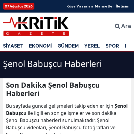
07 Ağustos 2026
Köşe Yazarları
Manşetler
İletişim
Ara
SİYASET
EKONOMİ
GÜNDEM
YEREL
SPOR
DÜ
Şenol Babuşcu Haberleri
Son Dakika Şenol Babuşcu
Haberleri
Bu sayfada güncel gelişmeleri takip edenler için
Şenol
Babuşcu
ile ilgili en son gelişmeler ve son dakika
Şenol Babuşcu haberleri sunulmaktadır. Şenol
Babuşcu videoları, Şenol Babuşcu fotoğrafları ve