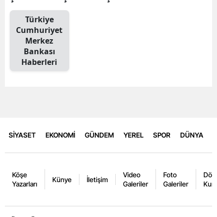
Türkiye
Cumhuriyet
Merkez
Bankası
Haberleri
SİYASET
EKONOMİ
GÜNDEM
YEREL
SPOR
DÜNYA
Köşe
Video
Foto
Dövi
Künye
İletişim
Yazarları
Galeriler
Galeriler
Kurl