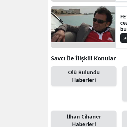
FE
ce
bu
G
Savcı İle İlişkili Konular
Ölü Bulundu
Haberleri
İlhan Cihaner
Haberleri