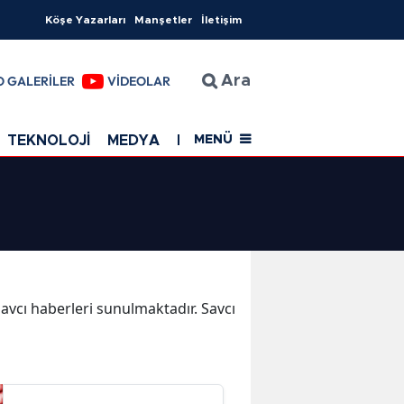
Köşe Yazarları
Manşetler
İletişim
O GALERİLER
VİDEOLAR
Ara
TEKNOLOJİ
MEDYA
EĞİTİM
SAĞLIK
Resmi Rekla
MENÜ
Savcı haberleri sunulmaktadır. Savcı