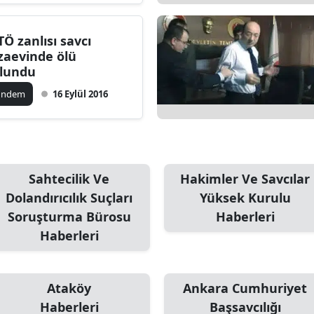
TÖ zanlısı savcı
zaevinde ölü
lundu
ündem
16 Eylül 2016
Sahtecilik Ve
Hakimler Ve Savcılar
Dolandırıcılık Suçları
Yüksek Kurulu
Soruşturma Bürosu
Haberleri
Haberleri
Ataköy
Ankara Cumhuriyet
Haberleri
Başsavcılığı