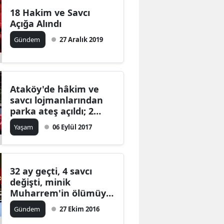
18 Hakim ve Savcı
Açığa Alındı
Gündem
27 Aralık 2019
Ataköy'de hâkim ve
savcı lojmanlarından
parka ateş açıldı; 2
yaralı
Yaşam
06 Eylül 2017
32 ay geçti, 4 savcı
değişti, minik
Muharrem'in ölümüyle
ilgili iddianame
Gündem
27 Ekim 2016
hazırlanamadı!