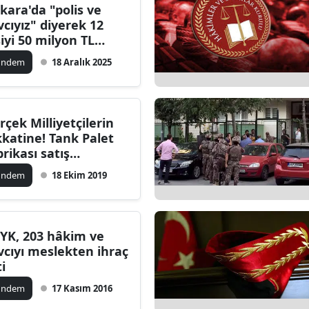
kara'da "polis ve
vcıyız" diyerek 12
şiyi 50 milyon TL
landıran 24 şüpheli
ündem
18 Aralık 2025
tuklandı
rçek Milliyetçilerin
kkatine! Tank Palet
brikası satış
lunda...
ündem
18 Ekim 2019
YK, 203 hâkim ve
vcıyı meslekten ihraç
ti
ündem
17 Kasım 2016