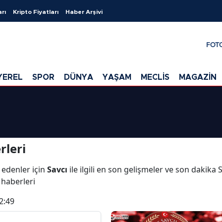
arı
Kripto Fiyatları
Haber Arşivi
FOT
YEREL
SPOR
DÜNYA
YAŞAM
MECLİS
MAGAZİN
i
rleri
 edenler için
Savcı
ile ilgili en son gelişmeler ve son dakika 
ı haberleri
2:49