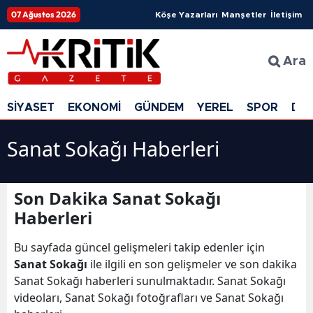
07 Ağustos 2026
Köşe Yazarları
Manşetler
İletişim
Ara
SİYASET
EKONOMİ
GÜNDEM
YEREL
SPOR
DÜ
Sanat Sokağı Haberleri
Son Dakika Sanat Sokağı
Haberleri
Bu sayfada güncel gelişmeleri takip edenler için
Sanat Sokağı
ile ilgili en son gelişmeler ve son dakika
Sanat Sokağı haberleri sunulmaktadır. Sanat Sokağı
videoları, Sanat Sokağı fotoğrafları ve Sanat Sokağı