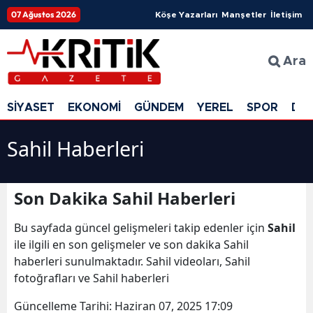
07 Ağustos 2026
Köşe Yazarları
Manşetler
İletişim
Ara
SİYASET
EKONOMİ
GÜNDEM
YEREL
SPOR
DÜ
Sahil Haberleri
Son Dakika Sahil Haberleri
Bu sayfada güncel gelişmeleri takip edenler için
Sahil
ile ilgili en son gelişmeler ve son dakika Sahil
haberleri sunulmaktadır. Sahil videoları, Sahil
fotoğrafları ve Sahil haberleri
Güncelleme Tarihi:
Haziran 07, 2025 17:09