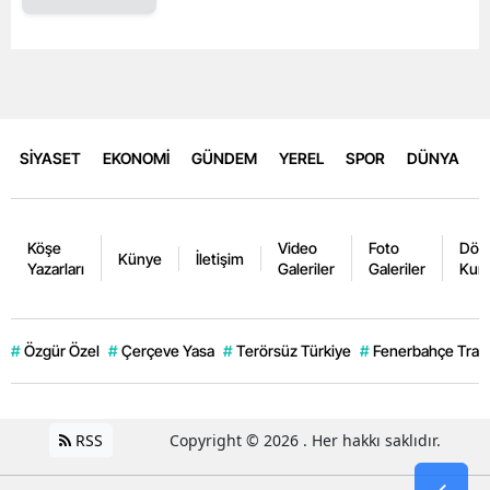
SİYASET
EKONOMİ
GÜNDEM
YEREL
SPOR
DÜNYA
Köşe
Video
Foto
Dövi
Künye
İletişim
Yazarları
Galeriler
Galeriler
Kurl
#
Özgür Özel
#
Çerçeve Yasa
#
Terörsüz Türkiye
#
Fenerbahçe Trans
RSS
Copyright © 2026 . Her hakkı saklıdır.