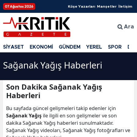
07 Ağustos 2026
Köşe Yazarları
Manşetler
İletişim
Ara
SİYASET
EKONOMİ
GÜNDEM
YEREL
SPOR
DÜ
Sağanak Yağış Haberleri
Son Dakika Sağanak Yağış
Haberleri
Bu sayfada güncel gelişmeleri takip edenler için
Sağanak Yağış
ile ilgili en son gelişmeler ve son
dakika Sağanak Yağış haberleri sunulmaktadır.
Sağanak Yağış videoları, Sağanak Yağış fotoğrafları ve