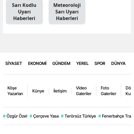
Sarı Kodlu
Meteoroloji
Uyarı
Sarı Uyarı
Haberleri
Haberleri
SİYASET
EKONOMİ
GÜNDEM
YEREL
SPOR
DÜNYA
Köşe
Video
Foto
Dövi
Künye
İletişim
Yazarları
Galeriler
Galeriler
Kurl
#
Özgür Özel
#
Çerçeve Yasa
#
Terörsüz Türkiye
#
Fenerbahçe Trans