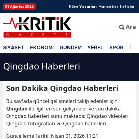
07 Ağustos 2026
Köşe Yazarları
Manşetler
İletişim
Ara
SİYASET
EKONOMİ
GÜNDEM
YEREL
SPOR
DÜ
Qingdao Haberleri
Son Dakika Qingdao Haberleri
Bu sayfada güncel gelişmeleri takip edenler için
Qingdao
ile ilgili en son gelişmeler ve son dakika
Qingdao haberleri sunulmaktadır. Qingdao videoları,
Qingdao fotoğrafları ve Qingdao haberleri
Güncelleme Tarihi:
Nisan 01, 2026 11:21