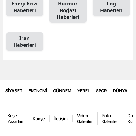
Enerji Krizi
Hürmüz
Lng
Haberleri
Boğazı
Haberleri
Haberleri
İran
Haberleri
SİYASET
EKONOMİ
GÜNDEM
YEREL
SPOR
DÜNYA
Köşe
Video
Foto
Dövi
Künye
İletişim
Yazarları
Galeriler
Galeriler
Kurl