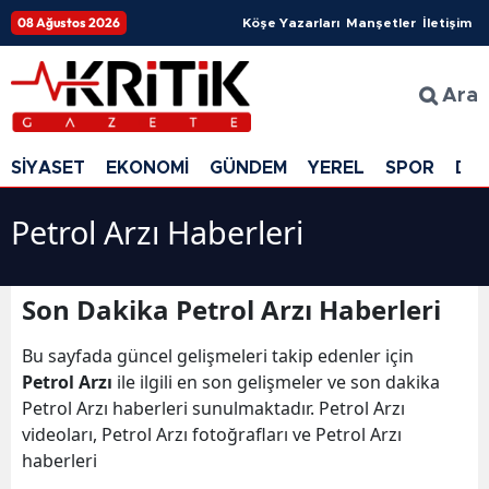
08 Ağustos 2026
Köşe Yazarları
Manşetler
İletişim
Ara
SİYASET
EKONOMİ
GÜNDEM
YEREL
SPOR
DÜ
Petrol Arzı Haberleri
Son Dakika Petrol Arzı Haberleri
Bu sayfada güncel gelişmeleri takip edenler için
Petrol Arzı
ile ilgili en son gelişmeler ve son dakika
Petrol Arzı haberleri sunulmaktadır. Petrol Arzı
videoları, Petrol Arzı fotoğrafları ve Petrol Arzı
haberleri