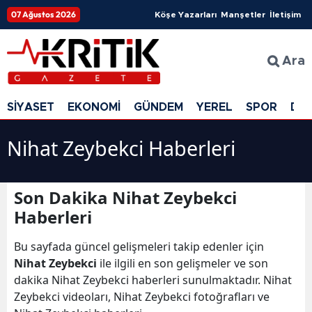
07 Ağustos 2026
Köşe Yazarları
Manşetler
İletişim
Ara
SİYASET
EKONOMİ
GÜNDEM
YEREL
SPOR
DÜ
Nihat Zeybekci Haberleri
Son Dakika Nihat Zeybekci
Haberleri
Bu sayfada güncel gelişmeleri takip edenler için
Nihat Zeybekci
ile ilgili en son gelişmeler ve son
dakika Nihat Zeybekci haberleri sunulmaktadır. Nihat
Zeybekci videoları, Nihat Zeybekci fotoğrafları ve