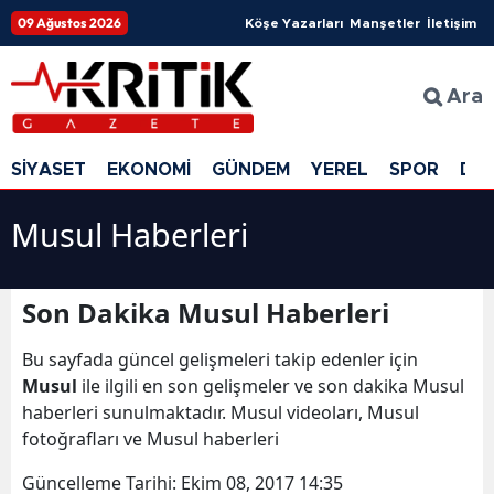
09 Ağustos 2026
Köşe Yazarları
Manşetler
İletişim
Ara
SİYASET
EKONOMİ
GÜNDEM
YEREL
SPOR
DÜ
Musul Haberleri
Son Dakika Musul Haberleri
Bu sayfada güncel gelişmeleri takip edenler için
Musul
ile ilgili en son gelişmeler ve son dakika Musul
haberleri sunulmaktadır. Musul videoları, Musul
fotoğrafları ve Musul haberleri
Güncelleme Tarihi:
Ekim 08, 2017 14:35