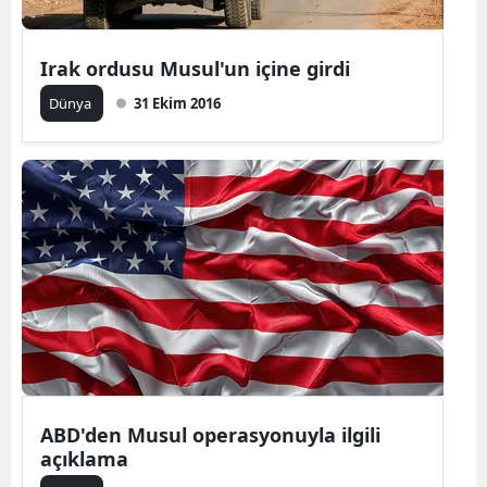
Irak ordusu Musul'un içine girdi
Dünya
31 Ekim 2016
ABD'den Musul operasyonuyla ilgili
açıklama