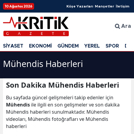
10 Ağustos 2026
Köşe Yazarları
Manşetler
İletişim
Ara
SİYASET
EKONOMİ
GÜNDEM
YEREL
SPOR
DÜ
Mühendis Haberleri
Son Dakika Mühendis Haberleri
Bu sayfada güncel gelişmeleri takip edenler için
Mühendis
ile ilgili en son gelişmeler ve son dakika
Mühendis haberleri sunulmaktadır. Mühendis
videoları, Mühendis fotoğrafları ve Mühendis
haberleri