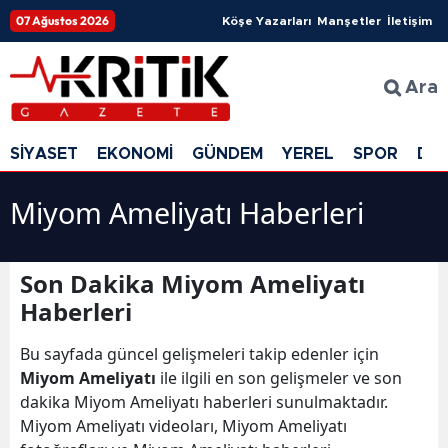
07 Ağustos 2026
Köşe Yazarları
Manşetler
İletişim
Ara
SİYASET
EKONOMİ
GÜNDEM
YEREL
SPOR
DÜ
Miyom Ameliyatı Haberleri
Son Dakika Miyom Ameliyatı
Haberleri
Bu sayfada güncel gelişmeleri takip edenler için
Miyom Ameliyatı
ile ilgili en son gelişmeler ve son
dakika Miyom Ameliyatı haberleri sunulmaktadır.
Miyom Ameliyatı videoları, Miyom Ameliyatı