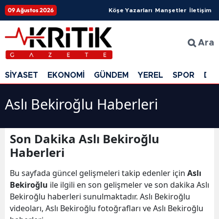
09 Ağustos 2026
Köşe Yazarları
Manşetler
İletişim
Ara
SİYASET
EKONOMİ
GÜNDEM
YEREL
SPOR
DÜ
Aslı Bekiroğlu Haberleri
Son Dakika Aslı Bekiroğlu
Haberleri
Bu sayfada güncel gelişmeleri takip edenler için
Aslı
Bekiroğlu
ile ilgili en son gelişmeler ve son dakika Aslı
Bekiroğlu haberleri sunulmaktadır. Aslı Bekiroğlu
videoları, Aslı Bekiroğlu fotoğrafları ve Aslı Bekiroğlu