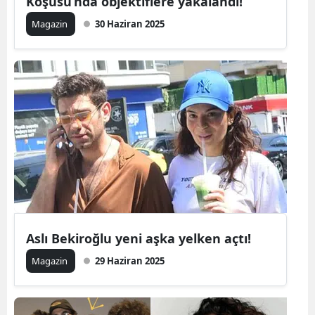
Koşusu’nda objektiflere yakalandı!
Magazin
30 Haziran 2025
Aslı Bekiroğlu yeni aşka yelken açtı!
Magazin
29 Haziran 2025