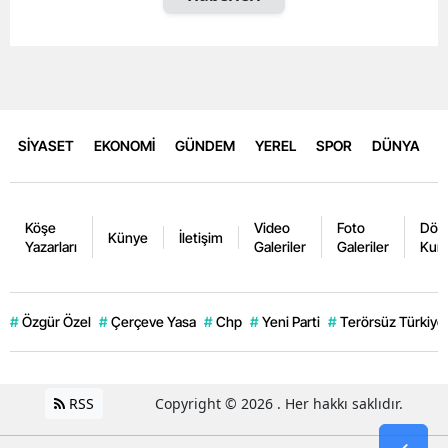
SİYASET
EKONOMİ
GÜNDEM
YEREL
SPOR
DÜNYA
Köşe
Video
Foto
Dövi
Künye
İletişim
Yazarları
Galeriler
Galeriler
Kurl
#
Özgür Özel
#
Çerçeve Yasa
#
Chp
#
Yeni Parti
#
Terörsüz Türkiye
RSS
Copyright © 2026 . Her hakkı saklıdır.