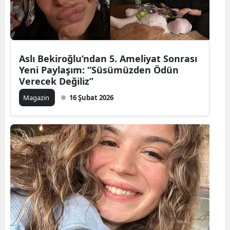
Aslı Bekiroğlu’ndan 5. Ameliyat Sonrası
Yeni Paylaşım: “Süsümüzden Ödün
Verecek Değiliz”
Magazin
16 Şubat 2026