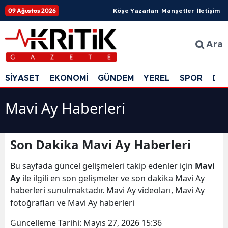
09 Ağustos 2026
Köşe Yazarları
Manşetler
İletişim
Ara
SİYASET
EKONOMİ
GÜNDEM
YEREL
SPOR
DÜ
Mavi Ay Haberleri
Son Dakika Mavi Ay Haberleri
Bu sayfada güncel gelişmeleri takip edenler için
Mavi
Ay
ile ilgili en son gelişmeler ve son dakika Mavi Ay
haberleri sunulmaktadır. Mavi Ay videoları, Mavi Ay
fotoğrafları ve Mavi Ay haberleri
Güncelleme Tarihi:
Mayıs 27, 2026 15:36