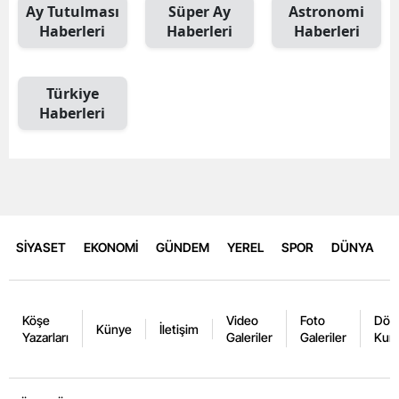
Ay Tutulması
Süper Ay
Astronomi
Haberleri
Haberleri
Haberleri
Türkiye
Haberleri
SİYASET
EKONOMİ
GÜNDEM
YEREL
SPOR
DÜNYA
Köşe
Video
Foto
Dövi
Künye
İletişim
Yazarları
Galeriler
Galeriler
Kurl