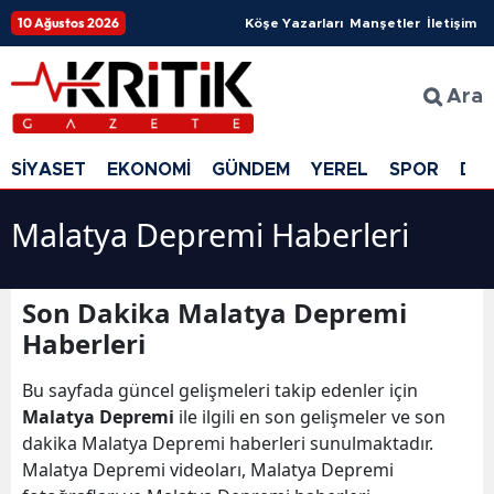
10 Ağustos 2026
Köşe Yazarları
Manşetler
İletişim
Ara
SİYASET
EKONOMİ
GÜNDEM
YEREL
SPOR
DÜ
Malatya Depremi Haberleri
Son Dakika Malatya Depremi
Haberleri
Bu sayfada güncel gelişmeleri takip edenler için
Malatya Depremi
ile ilgili en son gelişmeler ve son
dakika Malatya Depremi haberleri sunulmaktadır.
Malatya Depremi videoları, Malatya Depremi